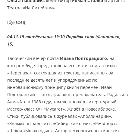
Ольга Павлович,
композитор
Роман Столяр
и артисты
Театра «На Литейном».
[буквоед]
04.11.19 понедельник 19:30 Порядок слов (Фонтанка,
15)
Творческий вечер поэта
Ивана Полторацкого
, на
котором будет представлена его пятая книга стихов
«Черепаха», состоящая из текстов, написанных за
последние десять лет и упорядоченных по
инновационному принципу книги перемен. Иван
Полторацкий — поэт, филолог, преподаватель. Родился в
Алма-Ате в 1988 году, там же прошёл литературный
мастер-класс ОФ «Мусагет». Живёт в Новосибирске.
Стихи публиковались в журналах «Аполлинарий»,
«Знамя», «Транслит», «Сибирские огни», «Реч#порт»,
«Шо» и «Ышшо одын». Автор нескольких поэтических