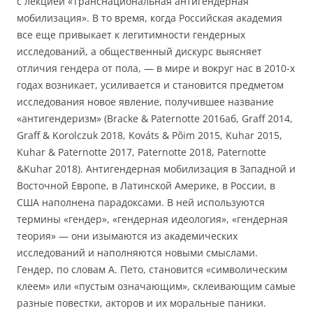
с лекцией «Транснациональная антигендерная
мобилизация». В то время, когда Российская академия
все еще привыкает к легитимности гендерных
исследований, а общественный дискурс выясняет
отличия гендера от пола, — в мире и вокруг нас в 2010-х
годах возникает, усиливается и становится предметом
исследования новое явление, получившее название
«антигендеризм» (Bracke & Paternotte 2016aб, Graff 2014,
Graff & Korolczuk 2018, Kováts & Põim 2015, Kuhar 2015,
Kuhar & Paternotte 2017, Paternotte 2018, Paternotte
&Kuhar 2018). Антигендерная мобилизация в Западной и
Восточной Европе, в Латинской Америке, в России, в
США наполнена парадоксами. В ней используются
термины «гендер», «гендерная идеология», «гендерная
теория» — они изымаются из академических
исследований и наполняются новыми смыслами.
Гендер, по словам А. Пето, становится «символическим
клеем» или «пустым означающим», склеивающим самые
разные повестки, акторов и их моральные паники.