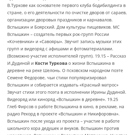
В.Туркове как основателе первого клуба бодибилдинга в
стране, о его деятельности по очистке дворов от сараев,
организации дворовых праздников и карнавалов.
Вспышкин и Боярский. Дом культуры пищевиков. МС
Вспышкин – создатель первых рок-групп России
«Кочевники» и «Савояры». Звучит запись музыки этих
групп и видеоряд с афишами и фотоматериалами.
(Возможно участие исполнителей групп). 19.15 – Рассказ
И.Дудиной и
Кости Туркова
о жизни Вспышкина в
деревне на реке Шелонь. О псковском народном поэте
Семене Федорове, чьи стихи популяризировал
Вспышкин и собирается издавать «Красный матрос»
Звучат стихи этого поэта в исполнении Ирины Дудиной.
Видеоряд или киноряд «Вспышкин в деревне». 19.25
Глеб Фирсов о работе Вспышкина в кино, в рекламе, на
радио Рекорд в проекте «Вспышкин и Никифоровна».
Вспышкин после ухода из проекта – участие в работе
школьного хора дедушек и внуков. Вспышкин против