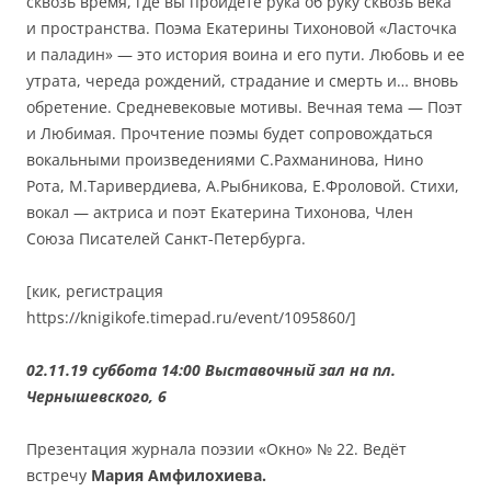
сквозь время, где вы пройдете рука об руку сквозь века
и пространства. Поэма Екатерины Тихоновой «Ласточка
и паладин» — это история воина и его пути. Любовь и ее
утрата, череда рождений, страдание и смерть и… вновь
обретение. Средневековые мотивы. Вечная тема — Поэт
и Любимая. Прочтение поэмы будет сопровождаться
вокальными произведениями С.Рахманинова, Нино
Рота, М.Таривердиева, А.Рыбникова, Е.Фроловой. Стихи,
вокал — актриса и поэт Екатерина Тихонова, Член
Союза Писателей Санкт-Петербурга.
[кик, регистрация
https://knigikofe.timepad.ru/event/1095860/]
02.11.19 суббота 14:00 Выставочный зал на пл.
Чернышевского, 6
Презентация журнала поэзии «Окно» № 22. Ведёт
встречу
Мария Амфилохиева.