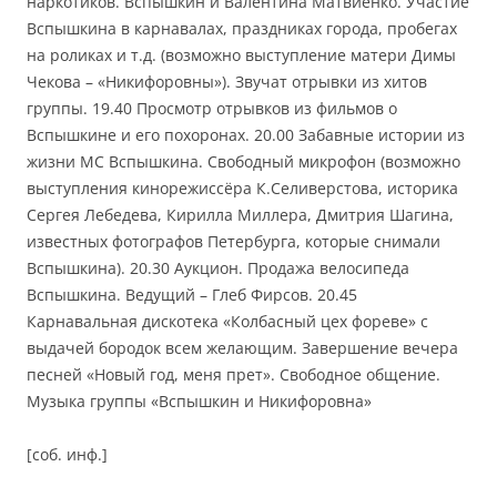
наркотиков. Вспышкин и Валентина Матвиенко. Участие
Вспышкина в карнавалах, праздниках города, пробегах
на роликах и т.д. (возможно выступление матери Димы
Чекова – «Никифоровны»). Звучат отрывки из хитов
группы. 19.40 Просмотр отрывков из фильмов о
Вспышкине и его похоронах. 20.00 Забавные истории из
жизни МС Вспышкина. Свободный микрофон (возможно
выступления кинорежиссёра К.Селиверстова, историка
Сергея Лебедева, Кирилла Миллера, Дмитрия Шагина,
известных фотографов Петербурга, которые снимали
Вспышкина). 20.30 Аукцион. Продажа велосипеда
Вспышкина. Ведущий – Глеб Фирсов. 20.45
Карнавальная дискотека «Колбасный цех фореве» с
выдачей бородок всем желающим. Завершение вечера
песней «Новый год, меня прет». Свободное общение.
Музыка группы «Вспышкин и Никифоровна»
[соб. инф.]