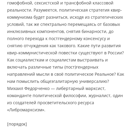
гомофобной, сексистской и трансфобной классовой
реальности. Разумеется, политическая стратегия квир-
коммунизма будет разниться, исходя из стратегических
условий, так же спектрально перемещаясь от базовых
инклюзивных компонентов, снятия бинарности, до
полного перехода к постгендерному консенсусу и
снятию отчуждения как такового. Какие пути развития
квир-коммунистической повестки существуют в России?
Как социалисткам и социалистам выстраивать и
включать различные типы (пост)гендерных
направлений мысли в своё политическое Реальное? Как
нам помыслить общеэгалитарную универсалию?
Михаил Федорченко — либертарный марксист,
команданте политической философии, журналист, один
из создателей просветительского ресурса
«Либромарксизм».
[порядок]