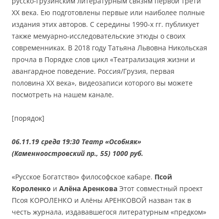
русско-грузинским литературным связям первой трети
XX века. Ею подготовлены первые или наиболее полные
издания этих авторов. С середины 1990-х гг. публикует
также мемуарно-исследовательские этюды о своих
современниках. В 2018 году Татьяна Львовна Никольская
прочла в Порядке слов цикл «Театрализация жизни и
авангардное поведение. Россия/Грузия, первая
половина XX века», видеозаписи которого вы можете
посмотреть на нашем канале.
[порядок]
06.11.19 среда 19:30 Театр «Особняк»
(Каменноостровский пр., 55) 1000 руб.
«Русское Богатство» философское кабаре.
Псой
Короленко
и
Алёна Аренкова
Этот совместный проект
Псоя КОРОЛЕНКО и Алёны АРЕНКОВОЙ назван так в
честь журнала, издававшегося литературным «предком»