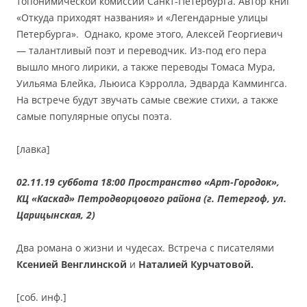
топонимической комиссии Санкт-Петербурга. Автор книг
«Откуда приходят названия» и «Легендарные улицы
Петербурга». Однако, кроме этого, Алексей Георгиевич
— талантливый поэт и переводчик. Из-под его пера
вышло много лирики, а также переводы Томаса Мура,
Уильяма Блейка, Льюиса Кэрролла, Эдварда Каммингса.
На встрече будут звучать самые свежие стихи, а также
самые популярные опусы поэта.
[лавка]
02.11.19 суббота 18:00 Пространство «Арт-Городок»,
КЦ «Каскад» Петродворцового района (г. Петергоф, ул.
Царицынская, 2)
Два романа о жизни и чудесах. Встреча с писателями
Ксенией Венглинской
и
Наталией Курчатовой.
[соб. инф.]