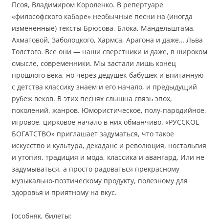
Псоя, Владимиром Короленко. В репертуаре
«философского кабаре» необычные песни на (иногда
измененные) тексты Брюсова, Блока, Мандельштама,
Ахматовой, Заболоцкого, Хармса, Арагона и даже… Льва
Толстого. Все они — наши сверстники и даже, в широком
смысле, современники. Мы застали лишь конец
прошлого века, но через дедушек-бабушек и впитанную
с детства классику знаем и его начало, и предыдущий
рубеж веков. В этих песнях слышна связь эпох,
поколений, жанров. Юмористическое, полу-пародийное,
игровое, цирковое начало в них обманчиво. «РУССКОЕ
БОГАТСТВО» приглашает задуматься, что такое
искусство и культура, декаданс и революция, ностальгия
и утопия, традиция и мода, классика и авангард. Или не
задумываться, а просто радоваться прекрасному
музыкально-поэтическому продукту, полезному для
здоровья и приятному на вкус.
[особняк, билеты: