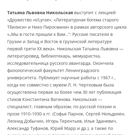
Татьяна Львовна Никольская
выступит с лекцией
«Дружество «α’Lyrae», «Литературная богема старого
Тбилиси» и Нико Пиросмани» в рамках авторского цикла
«„Мы в гости пришли к Вам…“: Русские писатели в
Грузии и Запад и Восток в грузинской литературе
первой трети XX века». Никольская Татьяна Львовна —
литературовед, библиотекарь, мемуаристка,
исследовательница русского авангарда. Окончила
филологический факультет Ленинградского
университета. Публикует научные работы с 1967 г.,
когда ею совместно с мужем Л. Н. Чертковым была
осуществлена первая за более чем 30 лет публикация
стихов Константина Вагинова. Никольская —
специалист, главным образом, по русской поэзии и
прозе 1910-1930-х гг. (Софья Парнок, Сергей Нельдихен,
Леонид Добычин, Игорь Терентьев, Илья Зданевич,
Александр Туфанов, Юрий Марр и др.), а также по