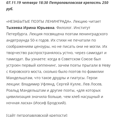
07.11.19 четверг 18:30 Петропавловская крепость 250
руб.
«НЕЗАБЫТЫЕ ПОЭТЫ ЛЕНИНГРАДА». Лекцию читает
Тыхеева Ирина Юрьевна
. Филолог. Институт
Петербурга. Лекция посвящена поэтам ленинградского
андеграунда 50-х годов. Их стихи не печатали по
соображениям цензуры, но не писать они не могли. Их
творчество распространялось устно, через самиздат и
тамиздат. Вы узнаете: когда в Советском Союзе был
устроен первый хэппенинг, зачем поэты прыгали в Неву
с Кировского моста, сколько было поэтов по фамилии
Мандельштам, что такое друдлы и гиатусы. Герои
лекции: Владимир Уфлянд, Сергей Кулле, Лев Лосев,
Роальд Мандельштам и другие поэты, «для которых
цивилизация значила больше, чем хлеб насущный и
ночная ласка» (Иосиф Бродский).
[сайт петропавловской крепости]