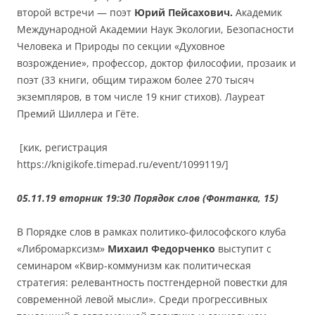
второй встречи — поэт
Юрий Пейсахович.
Академик
Международной Академии Наук Экологии, Безопасности
Человека и Природы по секции «Духовное
возрождение», профессор, доктор философии, прозаик и
поэт (33 книги, общим тиражом более 270 тысяч
экземпляров, в том числе 19 книг стихов). Лауреат
Премий Шиллера и Гёте.
[кик, регистрация
https://knigikofe.timepad.ru/event/1099119/]
05.11.19 вторник 19:30 Порядок слов (Фонтанка, 15)
В Порядке слов в рамках политико-философского клуба
«Либромарксизм»
Михаил Федорченко
выступит с
семинаром «Квир-коммунизм как политическая
стратегия: релевантность постгендерной повестки для
современной левой мысли». Среди прогрессивных