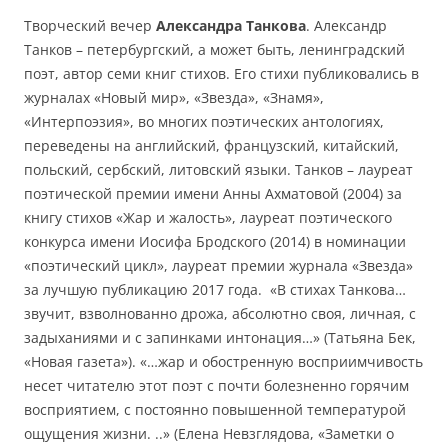
Творческий вечер
Александра Танкова
. Александр
Танков – петербургский, а может быть, ленинградский
поэт, автор семи книг стихов. Его стихи публиковались в
журналах «Новый мир», «Звезда», «Знамя»,
«Интерпоэзия», во многих поэтических антологиях,
переведены на английский, французский, китайский,
польский, сербский, литовский языки. Танков – лауреат
поэтической премии имени Анны Ахматовой (2004) за
книгу стихов «Жар и жалость», лауреат поэтического
конкурса имени Иосифа Бродского (2014) в номинации
«поэтический цикл», лауреат премии журнала «Звезда»
за лучшую публикацию 2017 года. «В стихах Танкова…
звучит, взволнованно дрожа, абсолютно своя, личная, с
задыханиями и с запинками интонация…» (Татьяна Бек,
«Новая газета»). «…жар и обостренную восприимчивость
несет читателю этот поэт с почти болезненно горячим
восприятием, с постоянно повышенной температурой
ощущения жизни. ..» (Елена Невзглядова, «Заметки о