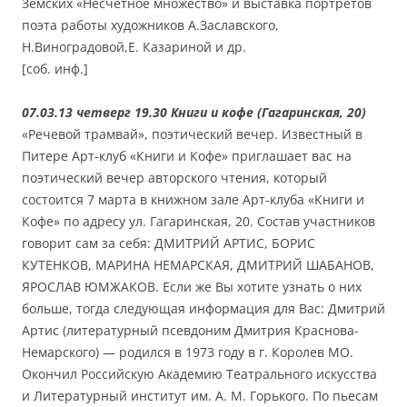
Земских «Несчётное множество» и выставка портретов
поэта работы художников А.Заславского,
Н.Виноградовой,Е. Казариной и др.
[соб. инф.]
07.03.13 четверг 19.30 Книги и кофе (Гагаринская, 20)
«Речевой трамвай», поэтический вечер. Известный в
Питере Арт-клуб «Книги и Кофе» приглашает вас на
поэтический вечер авторского чтения, который
состоится 7 марта в книжном зале Арт-клуба «Книги и
Кофе» по адресу ул. Гагаринская, 20. Состав участников
говорит сам за себя: ДМИТРИЙ АРТИС, БОРИС
КУТЕНКОВ, МАРИНА НЕМАРСКАЯ, ДМИТРИЙ ШАБАНОВ,
ЯРОСЛАВ ЮМЖАКОВ. Если же Вы хотите узнать о них
больше, тогда следующая информация для Вас: Дмитрий
Артис (литературный псевдоним Дмитрия Краснова-
Немарского) — родился в 1973 году в г. Королев МО.
Окончил Российскую Академию Театрального искусства
и Литературный институт им. А. М. Горького. По пьесам