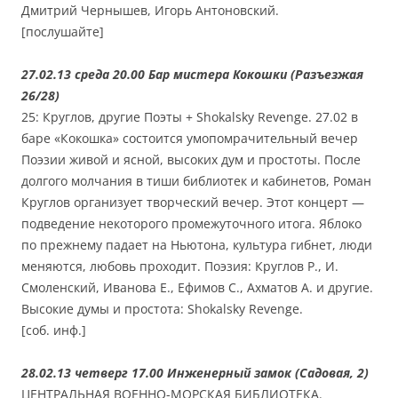
Дмитрий Чернышев, Игорь Антоновский.
[послушайте]
27.02.13 среда 20.00 Бар мистера Кокошки (Разъезжая
26/28)
25: Круглов, другие Поэты + Shokalsky Revenge. 27.02 в
баре «Кокошка» состоится умопомрачительный вечер
Поэзии живой и ясной, высоких дум и простоты. После
долгого молчания в тиши библиотек и кабинетов, Роман
Круглов организует творческий вечер. Этот концерт —
подведение некоторого промежуточного итога. Яблоко
по прежнему падает на Ньютона, культура гибнет, люди
меняются, любовь проходит. Поэзия: Круглов Р., И.
Смоленский, Иванова Е., Ефимов С., Ахматов А. и другие.
Высокие думы и простота: Shokalsky Revenge.
[соб. инф.]
28.02.13 четверг 17.00 Инженерный замок (Садовая, 2)
ЦЕНТРАЛЬНАЯ ВОЕННО-МОРСКАЯ БИБЛИОТЕКА.