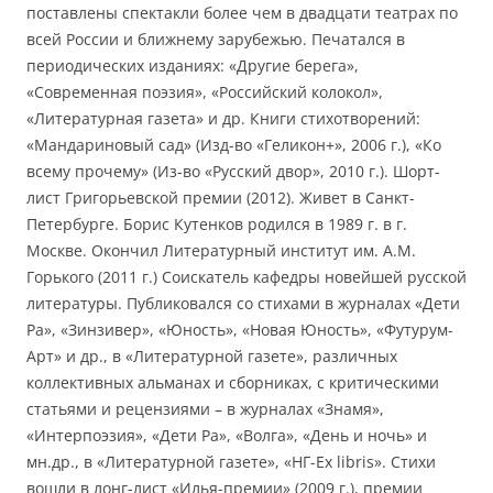
поставлены спектакли более чем в двадцати театрах по
всей России и ближнему зарубежью. Печатался в
периодических изданиях: «Другие берега»,
«Современная поэзия», «Российский колокол»,
«Литературная газета» и др. Книги стихотворений:
«Мандариновый сад» (Изд-во «Геликон+», 2006 г.), «Ко
всему прочему» (Из-во «Русский двор», 2010 г.). Шорт-
лист Григорьевской премии (2012). Живет в Санкт-
Петербурге. Борис Кутенков родился в 1989 г. в г.
Москве. Окончил Литературный институт им. А.М.
Горького (2011 г.) Соискатель кафедры новейшей русской
литературы. Публиковался со стихами в журналах «Дети
Ра», «Зинзивер», «Юность», «Новая Юность», «Футурум-
Арт» и др., в «Литературной газете», различных
коллективных альманах и сборниках, с критическими
статьями и рецензиями – в журналах «Знамя»,
«Интерпоэзия», «Дети Ра», «Волга», «День и ночь» и
мн.др., в «Литературной газете», «НГ-Ex libris». Стихи
вошли в лонг-лист «Илья-премии» (2009 г.), премии