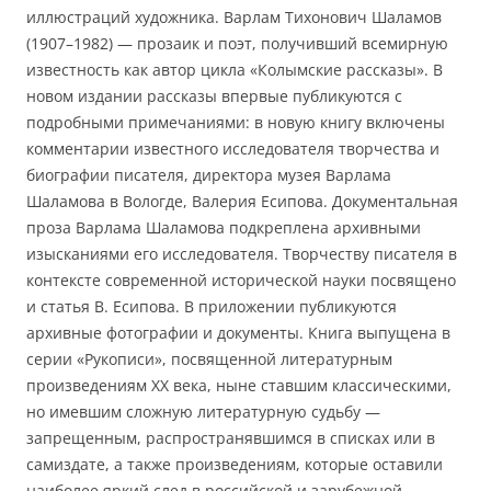
иллюстраций художника. Варлам Тихонович Шаламов
(1907–1982) — прозаик и поэт, получивший всемирную
известность как автор цикла «Колымские рассказы». В
новом издании рассказы впервые публикуются с
подробными примечаниями: в новую книгу включены
комментарии известного исследователя творчества и
биографии писателя, директора музея Варлама
Шаламова в Вологде, Валерия Есипова. Документальная
проза Варлама Шаламова подкреплена архивными
изысканиями его исследователя. Творчеству писателя в
контексте современной исторической науки посвящено
и статья В. Есипова. В приложении публикуются
архивные фотографии и документы. Книга выпущена в
серии «Рукописи», посвященной литературным
произведениям XX века, ныне ставшим классическими,
но имевшим сложную литературную судьбу —
запрещенным, распространявшимся в списках или в
самиздате, а также произведениям, которые оставили
наиболее яркий след в российской и зарубежной