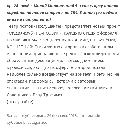
пр. 24, вход с Малой Конюшенной 9, сквозь арку налево,
парадная по левой стороне, кв 154, 5 этаж (из лифта
вниз на полпролета))
Театр поэтов «Послушайте!» представляет новый проект
«Студия-клуб «HD-ПОЭЗИЯ». КАЖДУЮ СРЕДУ с февраля
по май! ФОРМАТ: 3 отделения по 30 минут (HD-съёмка)
КОНЦЕПЦИЯ: Стихи живых авторов в их собственном
исполнении приправленные режиссёрским видением и
обрамлённые декорациями, светом, движением,
музыкой создают ту атмосферу, в которой поэзия
наиболее сильно воздействует на зрителя. Поэтические
спектакли, перфомансы, встречи с авторами,
спец.акции!ПОЭТЫ: Всеволод Волоколамский, Михаил
Солонников, Влад Трофимов.
[послушайте]
Запись опубликована
24 февраля, 2013
автором
admin
в
рубрике
Uncategorized
.