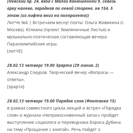
(Невский пр. 24, вход с Малой Конюшенной 9, сквозь
арку налево, парадная по левой стороне, кв 154, 5
этаж (из лифта вниз на полпролета))
ЛитЧе №6 | Встречаем весну! поэты: Ольга Живикина (г.
Москва), Юлиана (проект Земляничные Листья) и
музыкально-поэтическая составляющая вечера:
Параолимпийские игры.
[литЧЕ]
28.02.13 четверг 19.00 Эрарта (29 линия, 2)
Александр Сокуров. Творческий вечер «Вопросы —
ответы».
[эрарта]
28.02.13 четверг 19.00 Порядок слов (Фонтанка 15)
в рамках совместного цикла лекций и встреч «Порядка
слов» и журнала «Неприкосновенный запас» пройдет
выступление социолога и переводчика Бориса Дубина
на тему «Прощание с книгой». Речь пойдет о