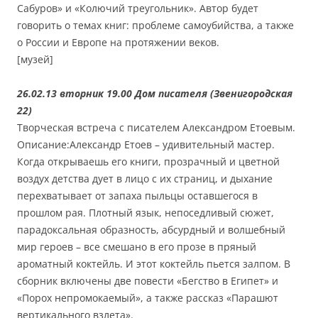
Сабуров» и «Колючий треугольник». Автор будет
говорить о темах книг: проблеме самоубийства, а также
о России и Европе на протяжении веков.
[музей]
26.02.13 вторник 19.00 Дом писателя (Звенигородская
22)
Творческая встреча с писателем Александром Етоевым.
Описание:Александр Етоев – удивительный мастер.
Когда открываешь его книги, прозрачный и цветной
воздух детства дует в лицо с их страниц, и дыхание
перехватывает от запаха пыльцы оставшегося в
прошлом рая. Плотный язык, непоседливый сюжет,
парадоксальная образность, абсурдный и волшебный
мир героев – все смешано в его прозе в пряный
ароматный коктейль. И этот коктейль пьется залпом. В
сборник включены две повести «Бегство в Египет» и
«Порох непромокаемый», а также рассказ «Парашют
вертикального взлета».