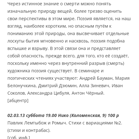
Через истинное знание о смерти можно понять
изначальную природу вещей, более трезво оценить
свои перспективы в этом мире. Поэзия является, на наш
взгляд, наиболее коротким, но опасным путём к
пониманию этой природы, она высвечивает отдельные
лоскуты бытия мгновенно и насквозь, поэзия подобна
вспышке и взрыву. В этой связи она и представляет
собой опасность, прежде всего, для того, кто её создаёт,
поскольку именно через внутренний разрыв (смерть)
художника поэзия существует. В семинаре и
поэтических чтениях участвуют: Андрей Бауман, Мария
Белонучкина, Дмитрий Дзюмин, Алла Зиневич, Иван
Соколов, Александра Цибуля, Антон Чёрный.
[абцентр]
02.03.13 суббота 19.00 Нико (Коломенская, 9) 100 р
Павлик Лемтыбож и Ромыч. Стихи с вариациями №2.
(стихи и контрабас).
[соб. инф.]