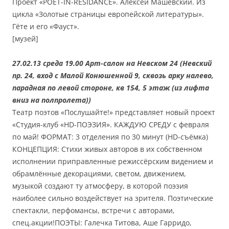
Проект «POET-IN-RESIDANCE». Алексей Машевский. Из
цикла «Золотые страницы европейской литературы».
Гёте и его «Фауст».
[музей]
27.02.13 среда 19.00 Арт-салон на Невском 24 (Невский
пр. 24, вход с Малой Конюшенной 9, сквозь арку налево,
парадная по левой стороне, кв 154, 5 этаж (из лифта
вниз на полпролета))
Театр поэтов «Послушайте!» представляет новый проект
«Студия-клуб «HD-ПОЭЗИЯ». КАЖДУЮ СРЕДУ с февраля
по май! ФОРМАТ: 3 отделения по 30 минут (HD-съёмка)
КОНЦЕПЦИЯ: Стихи живых авторов в их собственном
исполнении приправленные режиссёрским видением и
обрамлённые декорациями, светом, движением,
музыкой создают ту атмосферу, в которой поэзия
наиболее сильно воздействует на зрителя. Поэтические
спектакли, перфомансы, встречи с авторами,
спец.акции!ПОЭТЫ: Галечка Титова, Аше Гарридо,