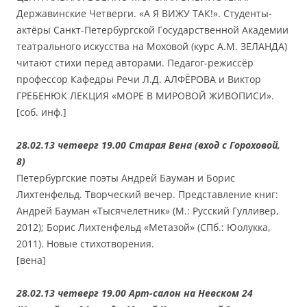
Державинские Четверги. «А Я ВИЖУ ТАК!». Студенты-
актёры Санкт-Петербургской Государственной Академии
театрального искусства на Моховой (курс А.М. ЗЕЛАНДА)
читают стихи перед авторами. Педагог-режиссёр
профессор Кафедры Речи Л.Д. АЛФЁРОВА и Виктор
ГРЕБЕНЮК ЛЕКЦИЯ «МОРЕ В МИРОВОЙ ЖИВОПИСИ».
[соб. инф.]
28.02.13 четверг 19.00 Старая Вена (вход с Гороховой,
8)
Петербургские поэты Андрей Бауман и Борис
Лихтенфельд. Творческий вечер. Представление книг:
Андрей Бауман «Тысячелетник» (М.: Русский Гулливер,
2012); Борис Лихтенфельд «Метазой» (СПб.: Юолукка,
2011). Новые стихотворения.
[вена]
28.02.13 четверг 19.00 Арт-салон на Невском 24