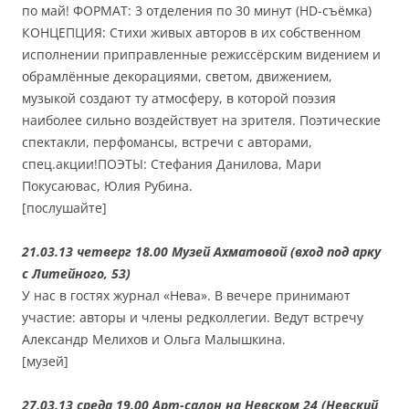
по май! ФОРМАТ: 3 отделения по 30 минут (HD-съёмка)
КОНЦЕПЦИЯ: Стихи живых авторов в их собственном
исполнении приправленные режиссёрским видением и
обрамлённые декорациями, светом, движением,
музыкой создают ту атмосферу, в которой поэзия
наиболее сильно воздействует на зрителя. Поэтические
спектакли, перфомансы, встречи с авторами,
спец.акции!ПОЭТЫ: Стефания Данилова, Мари
Покусаювас, Юлия Рубина.
[послушайте]
21.03.13 четверг 18.00 Музей Ахматовой (вход под арку
с Литейного, 53)
У нас в гостях журнал «Нева». В вечере принимают
участие: авторы и члены редколлегии. Ведут встречу
Александр Мелихов и Ольга Малышкина.
[музей]
27.03.13 среда 19.00 Арт-салон на Невском 24 (Невский