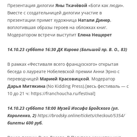
Презентация дилогии
Яны Ткачёвой
«Боги как люди».
Вместе с создательницей дилогии участие в
презентации примет художница
Натали Динер
,
воплотившая образы героев на обложках книг.
Модератором встречи выступит
Елена Нещерет
14.10.23 суббота 16:30 ДК Кирова (Большой пр. В. О., 83)
В рамках «Фестиваля всего французского» открытая
беседа о лауреате Нобелевской премии Анни Эрно с
переводчицей
Марией Красовицкой
. Модератор
Дарья Митякина
(No Kidding Press).[весь фестиваль — c
10 до 21 ч: https://franchoucha.ru/festival]
14.10.23 суббота 18:00 Музей Иосифа Бродского (ул.
Короленко, 2)
https://brodsky.online/tickets/checkout/5354/
билеты 600 руб.