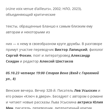
(«Une voix venue d’ailleurs», 2002; НЛО, 2023),
объединяющий критические
тексты, обращенные Бланшо к самым близким ему
авторам и некоторыми из
них — к нему в своеобразном круге дружбы. В разговоре
примут участие переводчик
Виктор Лапицкий
, филолог
Сергей Фокин
, поэт и литературовед
Александр
Скидан
и редактор
Алексей Шестаков
05.10.23 четверг 19:00 Старая Вена (Вход с Гороховой
ул., 8)
Венские вечера. Вечер 328-й. Писатель
Лев Усыскин
и
его роман «Ключ в двери». Беседуют с автором о романе
и читают новые рассказы Льва Усыскина
актриса Юлия
Мен
, писатель, переводчик, литературный критик