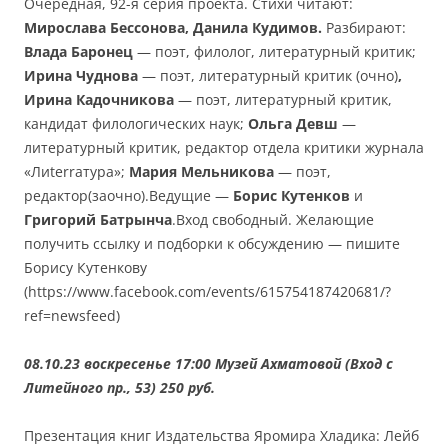
Очередная, 92-я серия проекта. Стихи читают:
Мирослава Бессонова, Данила Кудимов.
Разбирают:
Влада Баронец
— поэт, филолог, литературный критик;
Ирина Чуднова
— поэт, литературный критик (очно)
,
Ирина Кадочникова
— поэт, литературный критик,
кандидат филологических наук;
Ольга Девш
—
литературный критик, редактор отдела критики журнала
«Лиterraтура»;
Мария Мельникова
— поэт,
редактор(заочно).Ведущие —
Борис Кутенков
и
Григорий Батрынча
.Вход свободный. Желающие
получить ссылку и подборки к обсуждению — пишите
Борису Кутенкову
(https://www.facebook.com/events/615754187420681/?
ref=newsfeed)
08.10.23 воскресенье 17:00 Музей Ахматовой (Вход с
Литейного пр., 53) 250 руб.
Презентация книг Издательства Яромира Хладика: Лейб