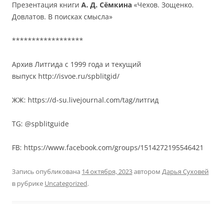
Презентация книги
А. Д. Сёмкина
«Чехов. Зощенко.
Довлатов. В поисках смысла»
******************
Архив Литгида с 1999 года и текущий
выпуск http://isvoe.ru/spblitgid/
ЖЖ: https://d-su.livejournal.com/tag/литгид
TG: @spblitguide
FB: https://www.facebook.com/groups/1514272195546421
Запись опубликована
14 октября, 2023
автором
Дарья Суховей
в рубрике
Uncategorized
.