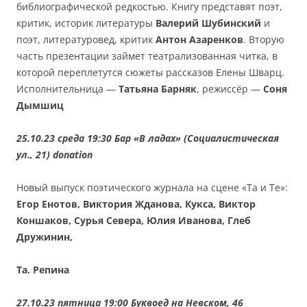
библиографической редкостью. Книгу представят поэт,
критик, историк литературы
Валерий Шубинский
и
поэт, литературовед, критик
Антон Азаренков
. Вторую
часть презентации займет театрализованная читка, в
которой переплетутся сюжеты рассказов Елены Шварц.
Исполнительница —
Татьяна Барняк
, режиссёр —
Соня
Дымшиц
25.10.23 среда 19:30 Бар «В ладах» (Социалистическая
ул., 21)
donation
Новый выпуск поэтического журнала на сцене «Та и Те»:
Егор Енотов, Виктория Жданова, Кукса, Виктор
Коншаков, Сурья Севера, Юлия Иванова, Глеб
Дружинин,
Та. Репина
27.10.23 пятница 19:00 Буквоед на Невском, 46