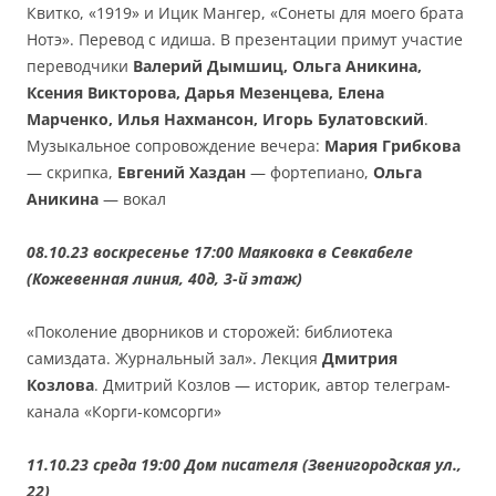
Квитко, «1919» и Ицик Мангер, «Сонеты для моего брата
Нотэ». Перевод с идиша. В презентации примут участие
переводчики
Валерий Дымшиц, Ольга Аникина,
Ксения Викторова, Дарья Мезенцева, Елена
Марченко, Илья Нахмансон, Игорь Булатовский
.
Музыкальное сопровождение вечера:
Мария Грибкова
— скрипка,
Евгений Хаздан
— фортепиано,
Ольга
Аникина
— вокал
08.10.23 воскресенье 17:00 Маяковка в Севкабеле
(Кожевенная линия, 40д, 3-й этаж)
«Поколение дворников и сторожей: библиотека
самиздата. Журнальный зал». Лекция
Дмитрия
Козлова
. Дмитрий Козлов — историк, автор телеграм-
канала «Корги-комсорги»
11.10.23 среда 19:00 Дом писателя (Звенигородская ул.,
22)