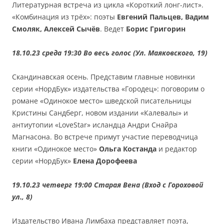
Литературная встреча из цикла «Короткий лонг-лист».
«Комбинация из трёх»: поэты
Евгений Пальцев, Вадим
Смоляк, Алексей Сычёв
. Ведет
Борис Григорин
18.10.23 среда 19:30 Во весь голос (Ул. Маяковского, 19)
Скандинавская осень. Представим главные новинки
серии «НордБук» издательства «Городец»: поговорим о
романе «Одинокое место» шведской писательницы
Кристины Сандберг, новом издании «Калевалы» и
антиутопии «LoveStar» исландца Андри Снайра
Магнасона. Во встрече примут участие переводчица
книги «Одинокое место»
Ольга Костанда
и редактор
серии «НордБук»
Елена Дорофеева
19.10.23 четверг 19:00 Старая Вена (Вход с Гороховой
ул., 8)
Издательство Ивана Лимбаха представляет поэта,