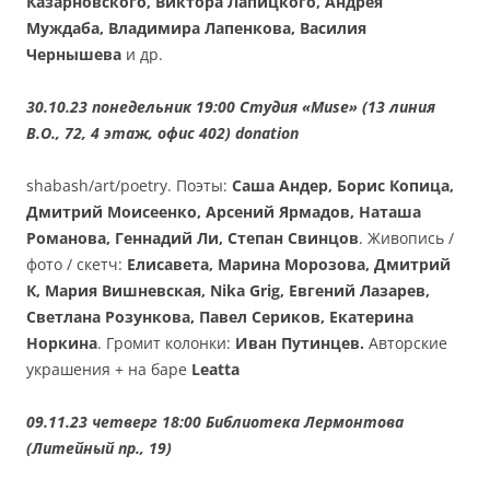
Казарновского, Виктора Лапицкого, Андрея
Муждаба, Владимира Лапенкова, Василия
Чернышева
и др.
30.10.23 понедельник 19:00 Студия «Muse» (13 линия
В.О., 72, 4 этаж, офис 402)
donation
shabash/art/poetry. Поэты:
Саша Андер, Борис Копица,
Дмитрий Моисеенко, Арсений Ярмадов, Наташа
Романова, Геннадий Ли, Степан Свинцов
. Живопись /
фото / скетч:
Елисавета, Марина Морозова, Дмитрий
К, Мария Вишневская, Nika Grig, Евгений Лазарев,
Светлана Розункова, Павел Сериков, Екатерина
Норкина
. Громит колонки:
Иван Путинцев.
Авторские
украшения + на баре
Leatta
09.11.23 четверг 18:00 Библиотека Лермонтова
(Литейный пр., 19)