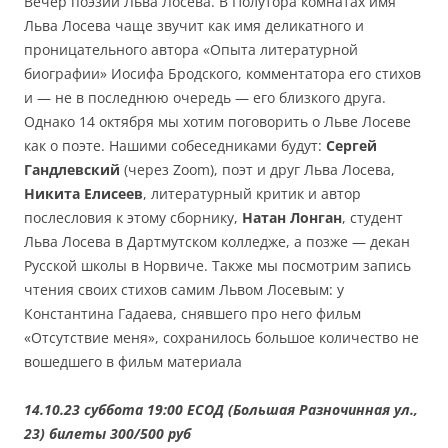
Вечер поэзии Льва Лосева. В Полутора комнатах имя
Льва Лосева чаще звучит как имя деликатного и
проницательного автора «Опыта литературной
биографии» Иосифа Бродского, комментатора его стихов
и — не в последнюю очередь — его близкого друга.
Однако 14 октября мы хотим поговорить о Льве Лосеве
как о поэте. Нашими собеседниками будут:
Сергей
Гандлевский
(через Zoom), поэт и друг Льва Лосева,
Никита Елисеев
, литературный критик и автор
послесловия к этому сборнику,
Натан Лонган
, студент
Льва Лосева в Дартмутском колледже, а позже — декан
Русской школы в Норвиче. Также мы посмотрим запись
чтения своих стихов самим Львом Лосевым: у
Константина Гадаева, снявшего про него фильм
«Отсутствие меня», сохранилось большое количество не
вошедшего в фильм материала
14.10.23 суббота 19:00 ЕСОД (Большая Разночинная ул.,
23)
билеты 300/500 руб