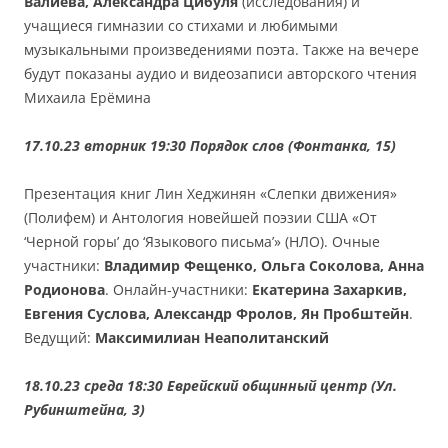
Валиева, Александра Цибуля
(исследования) и
учащиеся гимназии со стихами и любимыми
музыкальными произведениями поэта. Также на вечере
будут показаны аудио и видеозаписи авторского чтения
Михаила Ерёмина
17.10.23 вторник 19:30 Порядок слов (Фонтанка, 15)
Презентация книг Лин Хеджинян «Слепки движения»
(Полифем) и Антология новейшей поэзии США «От
‘Черной горы’ до ‘Языкового письма’» (НЛО). Очные
участники:
Владимир Фещенко, Ольга Соколова, Анна
Родионова
. Онлайн-участники:
Екатерина Захаркив,
Евгения Суслова, Александр Фролов, Ян Пробштейн
.
Ведущий:
Максимилиан Неаполитанский
18.10.23 среда 18:30 Еврейский общинный центр (Ул.
Рубинштейна, 3)