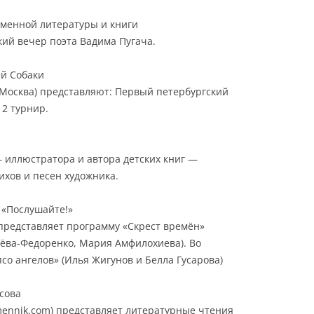
ременной литературы и книги
кий вечер поэта Вадима Пугача.
ей Собаки
(Москва) представляют: Первый петербургский
 2 турнир.
 иллюстратора и автора детских книг —
ихов и песен художника.
в «Послушайте!»
редставляет программу «Скрест времён»
ёва-Федоренко, Мария Амфилохиева). Во
о ангелов» (Илья Жигунов и Белла Гусарова)
асова
ennik.com) представляет литературные чтения