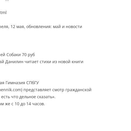
html
реля, 12 мая, обновления: май и новости
чей Собаки 70 руб
ай Данилин читает стихи из новой книги
кая Гимназия СПбГУ
ennik.com) представляет смотр гражданской
есть что дельное сказать».
 же с 10 до 14 часов.