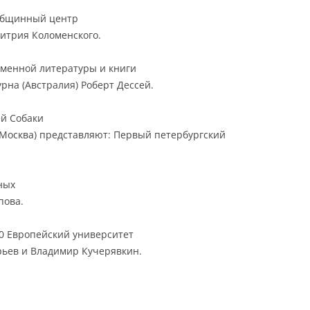
 общинный центр
итрия Коломенского.
ременной литературы и книги
урна (Австралия) Роберт Дессей.
ей Собаки
(Москва) представляют: Первый петербургский
ных
пова.
00 Европейский университет
рьев и Владимир Кучерявкин.