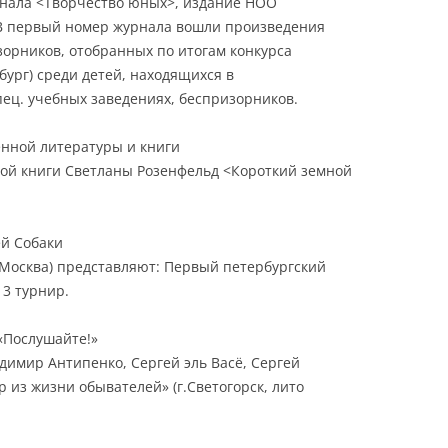
рнала <Творчество юных>, издание НОО
В первый номер журнала вошли произведения
орников, отобранных по итогам конкурса
бург) среди детей, находящихся в
пец. учебных заведениях, беспризорников.
енной литературы и книги
вой книги Светланы Розенфельд <Короткий земной
ей Собаки
(Москва) представляют: Первый петербургский
 3 турнир.
 «Послушайте!»
димир Антипенко, Сергей эль Васё, Сергей
 из жизни обывателей» (г.Светогорск, лито