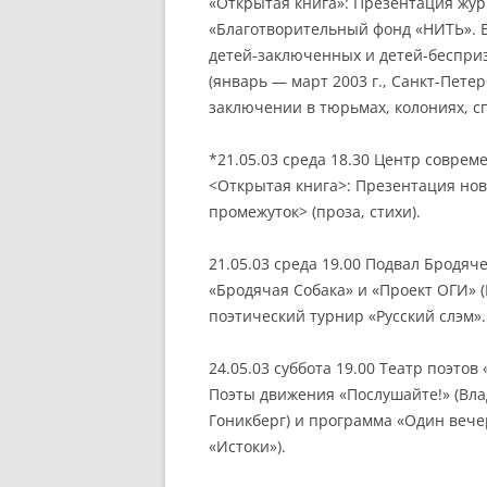
«Открытая книга»: Презентация жу
«Благотворительный фонд «НИТЬ». 
детей-заключенных и детей-бесприз
(январь — март 2003 г., Санкт-Петер
заключении в тюрьмах, колониях, с
*21.05.03 среда 18.30 Центр соврем
<Открытая книга>: Презентация но
промежуток> (проза, стихи).
21.05.03 среда 19.00 Подвал Бродяч
«Бродячая Собака» и «Проект ОГИ» 
поэтический турнир «Русский слэм».
24.05.03 суббота 19.00 Театр поэтов
Поэты движения «Послушайте!» (Вла
Гоникберг) и программа «Один вечер
«Истоки»).