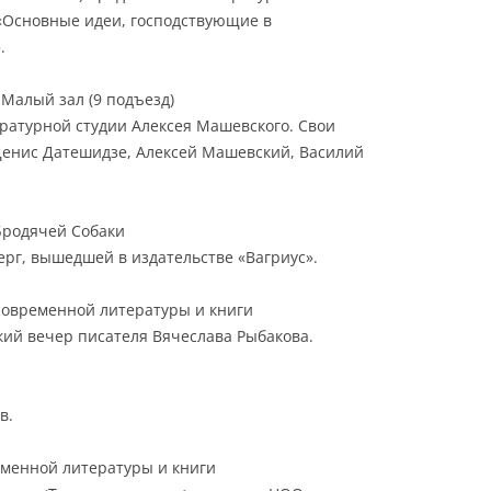
«Основные идеи, господствующие в
.
, Малый зал (9 подъезд)
ратурной студии Алексея Машевского. Свои
Денис Датешидзе, Алексей Машевский, Василий
 Бродячей Собаки
рг, вышедшей в издательстве «Вагриус».
 современной литературы и книги
кий вечер писателя Вячеслава Рыбакова.
в.
ременной литературы и книги