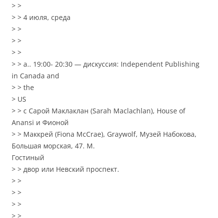
> >
> > 4 июля, среда
> >
> >
> >
> > a.. 19:00- 20:30 — дискуссия: Independent Publishing
in Canada and
> > the
> US
> > с Сарой Маклаклан (Sarah Maclachlan), House of
Anansi и Фионой
> > Маккрей (Fiona McCrae), Graywolf, Музей Набокова,
Большая морская, 47. М.
Гостиный
> > двор или Невский проспект.
> >
> >
> >
> >