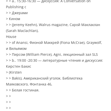
> > a.. 15:30-16:30 — дискуссия: A Conversation on
Publishing с
> > Джерами
> Кином
> > (Jeremy Keehn), Walrus magazine, Сарой Маклаклан
(Sarah Maclachlan),
House
> > of Anansi, Фионой Маккрей (Fiona McCrae), Graywolf,
и Вильямом
> > Пирсом (William Pierce), Agni, лекционный зал SLS
> > b.. 19:00 -20:30 — литературные чтения и дискуссия:
Кирстен Бакис
> (Kirsten
> > Bakis), Американский уголок. Библиотека
Маяковского, Фонтанка 46,
> > Белая гостиная.
> >
> >
> >