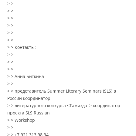
> >
> >
> >
> >
> >
> >
> > Контакты:
> >
> >
> >
> > Анна Биткина
> >
> > представитель Summer Literary Seminars (SLS) в
России координатор
> > литературного конкурса <Тамиздат> координатор
проекта SLS Russian
> > Workshop
> >
> > +7 921 313 98 94