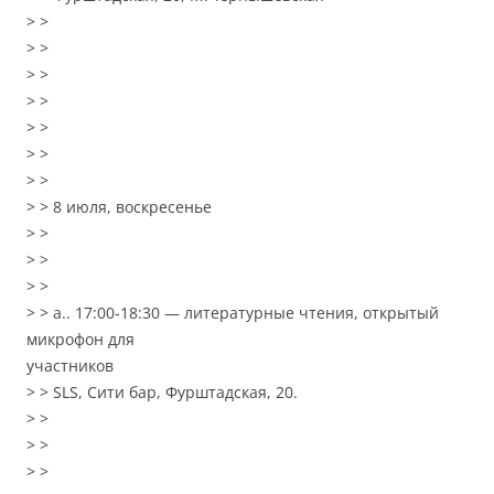
> >
> >
> >
> >
> >
> >
> >
> > 8 июля, воскресенье
> >
> >
> >
> > a.. 17:00-18:30 — литературные чтения, открытый
микрофон для
участников
> > SLS, Сити бар, Фурштадская, 20.
> >
> >
> >