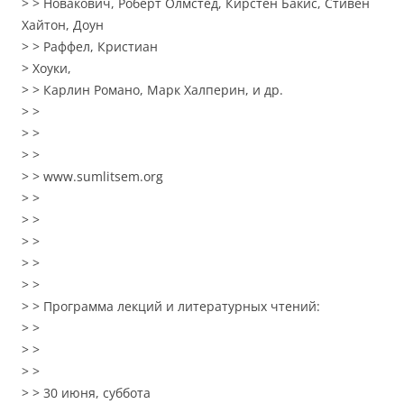
> > Новакович, Роберт Олмстед, Кирстен Бакис, Стивен
Хайтон, Доун
> > Раффел, Кристиан
> Хоуки,
> > Карлин Романо, Марк Халперин, и др.
> >
> >
> >
> > www.sumlitsem.org
> >
> >
> >
> >
> >
> > Программа лекций и литературных чтений:
> >
> >
> >
> > 30 июня, суббота