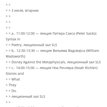
> >
> > 3 июля, вторник
> >
> >
> >
> > a.. 11:00-12:00 — лекция Питера Сакса (Peter Sacks):
Syntax in
> > Poetry, лекционный зал SLS
> > b.. 12:30-13:30 — лекция Вильяма Вадсворса (William
Wadsworth):
> > Disney Against the Metaphysicals, лекционный зал SLS
> > c.. 14:00-15:00 — лекция Ноа Ричлера (Noah Richler):
Stories and
> > What
> They
> > Do,
> > лекционный зал SLS
> >