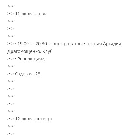
> >
> > 11 июля, среда
> >
> >
> >
> > · 19:00 — 20:30 — литературные чтения Аркадия
Драгомощенко, Клуб
> > <Революция>,
> >
> > Садовая, 28.
> >
> >
> >
> >
> >
> > 12 июля, четверг
> >
> >