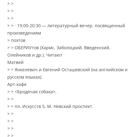
> >
> >
> >
> > · 19:00-20:30 — литературный вечер, посвященный
произведениям
> поэтов
> > ОБЕРИУтов (Хармс, Заболоцкий, Введенский,
Олейников и др.). Читают
Матвей
> > Янкелевич и Евгений Осташевский (на английском и
русском языках).
Арт-кафе
> > <Бродячая собака>,
> >
> > пл. Искусств 5, М. Невский проспект.
> >
> >
> >
> >