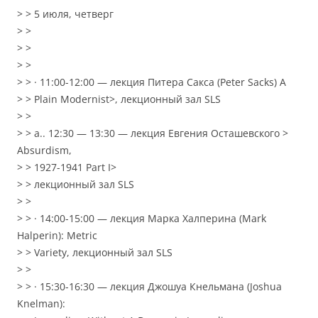
> > 5 июля, четверг
> >
> >
> >
> > · 11:00-12:00 — лекция Питера Сакса (Peter Sacks)
A
> > Plain Modernist>, лекционный зал SLS
> >
> > a.. 12:30 — 13:30 — лекция Евгения Осташевского
>
Absurdism,
> > 1927-1941 Part I>
> > лекционный зал SLS
> >
> > · 14:00-15:00 — лекция Марка Халперина (Mark
Halperin): Metric
> > Variety, лекционный зал SLS
> >
> > · 15:30-16:30 — лекция Джошуа Кнельмана (Joshua
Knelman):