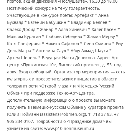
поэтов, акция движения «Послушайте». 16.30 до 18.00
Поэтический конкурс на тему толерантность.
Участвующие в конкурсе поэты: Артефакт * Анна
Бухвалд * Евгений Бабушкин * Владимир Беляев *
Салеко Дройд * Жанар * Алла Зиневич * Халег Касем *
Mаксим Курагин * Любовь Лебедева * Жамил Мерзу *
Катя Панферова * Никита Сафонов * Лена Смирно * Риу
Дель Магра * Ангелина Саул * Абду Ахмад Шауки *
Артем Шепель * Ведущая: Настя Денисова. Адрес: Арт-
центр <Пушкинская 10>, Лиговский проспект, д. 53, под
арку. Вход свободный. Организатор мероприятия — сеть
культурных и просветительских инициатив в области
толерантности <Открой глаза!> и <Немецко-Русский
Обмен> при поддержке Техно-Арт-Центра.
Дополнительную информацию о проекте вы можете
получить в Немецко-Русском Обмене у куратора проекта
Юлии Нойманн (assistenz@obmen.org), т: 718 37 93, +7
905 234 0107. Подробности о <Празднике дома> вы
узнаете на сайте: www.p10.nonmuseum.ru