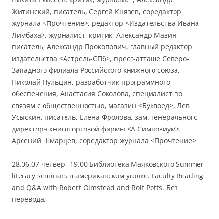
Житинский, писатель, Сергей Князев, соредактор
журнала <Прочтение>, редактор <Издательства Ивана
Лимбаха>, журналист, критик, Александр Мазин,
писатель, Александр Прокопович, главный редактор
издательства <Астрель-СПб>, пресс-атташе Северо-
Западного филиала Российского книжного союза,
Николай Пульцин, разработчик программного
обеспечения, Анастасия Соколова, специалист по
связям с общественностью, магазин <Буквоед>, Лев
Усыскин, писатель, Елена Фролова, зам. генерального
директора книготорговой фирмы <А.Симпозиум>,
Арсений Шмарцев, соредактор журнала <Прочтение>.
28.06.07 четверг 19.00 Библиотека Маяковского Summer
literary seminars в американском уголке. Faculty Reading
and Q&A with Robert Olmstead and Rolf Potts. Без
перевода.