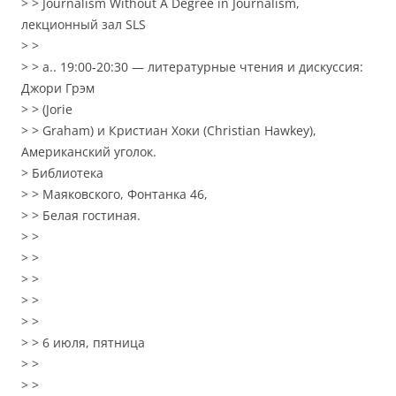
> > Journalism Without A Degree in Journalism,
лекционный зал SLS
> >
> > a.. 19:00-20:30 — литературные чтения и дискуссия:
Джори Грэм
> > (Jorie
> > Graham) и Кристиан Хоки (Christian Hawkey),
Американский уголок.
> Библиотека
> > Маяковского, Фонтанка 46,
> > Белая гостиная.
> >
> >
> >
> >
> >
> > 6 июля, пятница
> >
> >