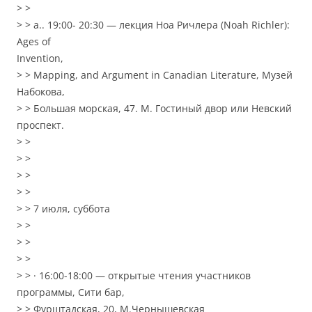
> >
> > a.. 19:00- 20:30 — лекция Ноа Ричлера (Noah Richler):
Ages of
Invention,
> > Mapping, and Argument in Canadian Literature, Музей
Набокова,
> > Большая морская, 47. М. Гостиный двор или Невский
проспект.
> >
> >
> >
> >
> > 7 июля, суббота
> >
> >
> >
> > · 16:00-18:00 — открытые чтения участников
программы, Сити бар,
> > Фурштадская, 20, М.Чернышевская