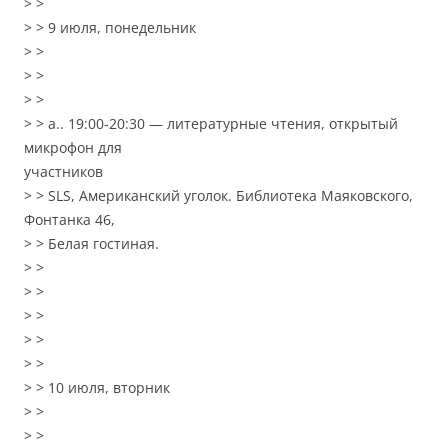
> >
> > 9 июля, понедельник
> >
> >
> >
> > a.. 19:00-20:30 — литературные чтения, открытый
микрофон для
участников
> > SLS, Американский уголок. Библиотека Маяковского,
Фонтанка 46,
> > Белая гостиная.
> >
> >
> >
> >
> >
> > 10 июля, вторник
> >
> >