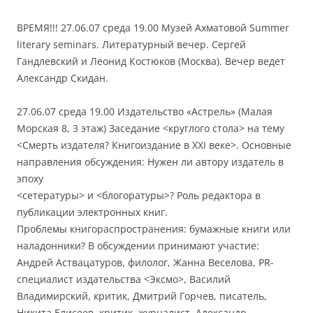
ВРЕМЯ!!! 27.06.07 среда 19.00 Музей Ахматовой Summer
literary seminars. Литературный вечер. Сергей
Гандлевский и Леонид Костюков (Москва). Вечер ведет
Александр Скидан.
27.06.07 среда 19.00 Издательство «Астрель» (Малая
Морская 8, 3 этаж) Заседание <круглого стола> на тему
<Смерть издателя? Книгоиздание в XXI веке>. Основные
направления обсуждения: Нужен ли автору издатель в
эпоху
<сетературы> и <блогоратуры>? Роль редактора в
публикации электронных книг.
Проблемы книгораспространения: бумажные книги или
наладонники? В обсуждении принимают участие:
Андрей Аствацатуров, филолог, Жанна Веселова, PR-
специалист издательства <Эксмо>, Василий
Владимирский, критик, Дмитрий Горчев, писатель,
Никита Елисеев, критик, журналист, Александр