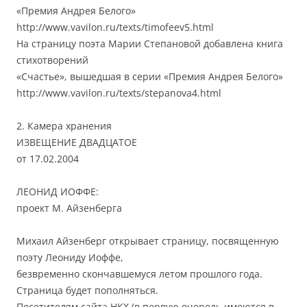
«Премия Андрея Белого»
http://www.vavilon.ru/texts/timofeev5.html
На страницу поэта Марии Степановой добавлена книга
стихотворений
«Счастье», вышедшая в серии «Премия Андрея Белого»
http://www.vavilon.ru/texts/stepanova4.html
2. Камера хранения
ИЗВЕЩЕНИЕ ДВАДЦАТОЕ
от 17.02.2004
ЛЕОНИД ИОФФЕ:
проект М. Айзенберга
Михаил Айзенберг открывает страницу, посвященную
поэту Леониду Иоффе,
безвременно скончавшемуся летом прошлого года.
Страница будет пополняться.
Посетителям сайта НКХ (в первую очередь имеются в