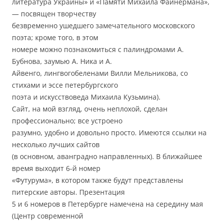
литература Украины» и «Памяти Михаила Файнермана»,
— посвящен творчеству
безвременно ушедшего замечательного московского
поэта; кроме того, в этом
номере можно познакомиться с палиндромами А.
Бубнова, заумью А. Ника и А.
Айвенго, лингвогобеленами Вилли Мельникова, со
стихами и эссе петербургского
поэта и искусствоведа Михаила Кузьмина).
Сайт, на мой взгляд, очень неплохой, сделан
профессионально; все устроено
разумно, удобно и довольно просто. Имеются ссылки на
несколько лучших сайтов
(в основном, аванградно направленных). В ближайшее
время выходит 6-й номер
«Футурума», в котором также будут представлены
питерские авторы. Презентация
5 и 6 номеров в Петербурге намечена на середину мая
(Центр современной