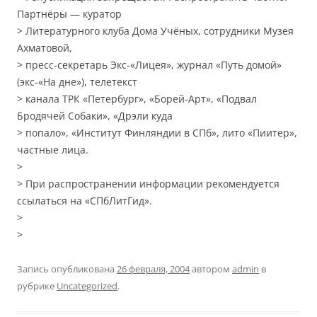
Партнёры — куратор
> Литературного клуба Дома Учёных, сотрудники Музея
Ахматовой,
> пресс-секретарь Экс-«Лицея», журнал «Путь домой»
(экс-«На дне»), телетекст
> канала ТРК «Петербург», «Борей-Арт», «Подвал
Бродячей Собаки», «Дрэли куда
> попало», «Институт Финляндии в СПб», лито «Пиитер»,
частные лица.
>
> При распространении информации рекомендуется
ссылаться на «СПбЛитГид».
>
>
Запись опубликована
26 февраля, 2004
автором
admin
в
рубрике
Uncategorized
.