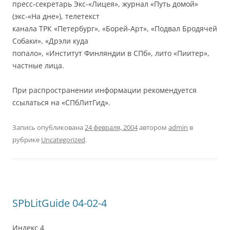
пресс-секретарь Экс-«Лицея», журнал «Путь домой»
(экс-«На дне»), телетекст
канала ТРК «Петербург», «Борей-Арт», «Подвал Бродячей
Собаки», «Дрэли куда
попало», «Институт Финляндии в СПб», лито «Пиитер»,
частные лица.
При распространении информации рекомендуется
ссылаться на «СПбЛитГид».
Запись опубликована
24 февраля, 2004
автором
admin
в
рубрике
Uncategorized
.
SPbLitGuide 04-02-4
Индекс 4