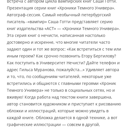
Встреча с автором цикла вампирских книг Саши Готти.
Презентация серии книг «Хроники Темного Универа».
Автограф-сессия. Самый необычный петербургский
писатель -«вампир» Саша Готти представляет серию
книг издательства «АСТ» — «Хроники Темного Универа».
Эта серия книг о нечисти, написанная настолько
достоверно и искренне, что многие читатели часто
задают один и тот же вопрос: «Как встретиться с тем или
иным героем? Как срочно позвонить Егору Бертилову?
Как поступить в Университет Нечисти? Дайте телефон и
адрес Гильса Муранова, пожалуйста…» Удивляет автора
и то, что, по сообщениям читателей, некоторые уже
встретились и общаются с главными героями «Хроник
Темного Универа» не только в социальных сетях, но и
вживую! Когда работа над текстом книги завершена,
автор становится художником и приступает к рисованию
обложки и иллюстраций, которые можно увидеть в
каждой книге. Обложка делается в одной технике, а вот
графические иллюстрации — совсем в другой,