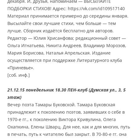
декабря. И, друзья, напоминаем — ВЫСЫЛАЙТЕ
ПОДБОРКИ СТИХОВ! Адрес: https://vk.com/id109517140
Материал принимается примерно до середины января.
Высылайте свои лучшие стихи, чем больше — тем
лучше. Сборник издаётся бесплатно для авторов.
Редактор — Юлия Хрисанфова; редакционный совет —
Ольга Игнатьева, Никита Андреев, Владимир Морозов,
Мария Борисова, Наталья Апрельская. Издание
осуществляется при поддержке Литературного клуба
«Приневье».
[соб. инф.]
21.12.15 понедельник 18.30 ПЕН-клуб (Думская ул., 3, 5
этаж)
Вечер поэта Тамары Буковской. Тамара Буковская
принадлежит к поколению поэтов, заявивших о себе в
1970-е гг., к поколению Виктора Кривулина, Олега
Охапкина, Елены Шварц. Для нее, как и для многих, путь
в печать, путь к читателю был закрыт. В 70-80-е гг. она