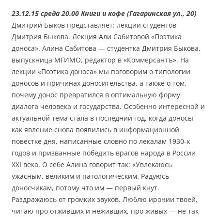
23.12.15 среда 20.00 Книги и кофе (Гагаринская ул., 20)
Дмитрий Быков представляет: лекции студентов
Дмитрия Быкова. Лекция Али Сабитовой «Поэтика
доноса». Алина Сабитова — студентка Дмитрия Быкова,
выпускница МГИМО, редактор в «Коммерсантъ». На
лекции «Поэтика доноса» мы поговорим о типологии
доносов и причинах доносительства, а также о том,
почему донос превратился в оптимальную форму
диалога человека и государства. Особенно интересной и
актуальной тема стала в последний год, когда доносы
как явление снова появились в информационной
повестке дня, написанные словно по лекалам 1930-х
годов и призванные победить врагов народа в России
XXI века. О себе Алина говорит так: «Увлекаюсь
ужасным, великим и патологическим. Радуюсь
доносчикам, потому что им — первый кнут.
Раздражаюсь от громких звуков. Люблю иронии твоей,
читаю про отживших и неживших, про живых — не так