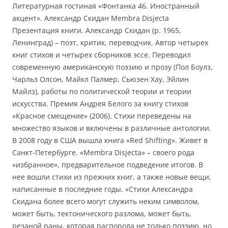
Литературная гостиная «Фонтанка 46. Иностранный
акцент». Александр Скидан Membra Disjecta
Презентация книги. Александр Скидан (р. 1965,
Ленинград) – поэт, критик, переводчик. Автор четырех
книг стихов и четырех сборников эссе. Переводил
современную американскую поэзию и прозу (Пол Боулз,
Чарльз Олсон, Майкл Палмер, Сьюзен Хау, Эйлин
Майлз), работы по политической теории и теории
искусства. Премия Андрея Белого за книгу стихов
«Красное смещение» (2006). Стихи переведены на
множество языков и включены в различные антологии.
В 2008 году в США вышла книга «Red Shifting». Живет в
Санкт-Петербурге. «Membra Disjecta» – своего рода
«избранное», предварительное подведение итогов. В
нее вошли стихи из прежних книг, а также новые вещи,
написанные в последние годы. «Стихи Александра
Скидана более всего могут служить неким символом,
может быть, тектонического разлома, может быть,
резаной раны, которая распорола не только поэзию, но