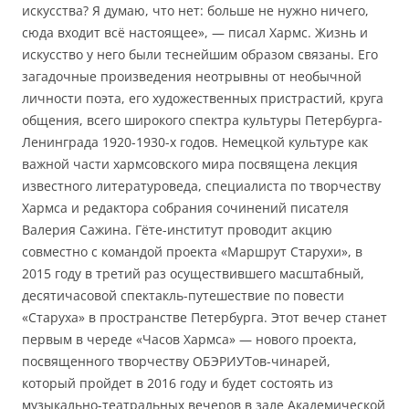
искусства? Я думаю, что нет: больше не нужно ничего,
сюда входит всё настоящее», — писал Хармс. Жизнь и
искусство у него были теснейшим образом связаны. Его
загадочные произведения неотрывны от необычной
личности поэта, его художественных пристрастий, круга
общения, всего широкого спектра культуры Петербурга-
Ленинграда 1920-1930-х годов. Немецкой культуре как
важной части хармсовского мира посвящена лекция
известного литературоведа, специалиста по творчеству
Хармса и редактора собрания сочинений писателя
Валерия Сажина. Гёте-институт проводит акцию
совместно с командой проекта «Маршрут Старухи», в
2015 году в третий раз осуществившего масштабный,
десятичасовой спектакль-путешествие по повести
«Старуха» в пространстве Петербурга. Этот вечер станет
первым в череде «Часов Хармса» — нового проекта,
посвященного творчеству ОБЭРИУТов-чинарей,
который пройдет в 2016 году и будет состоять из
музыкально-театральных вечеров в зале Академической