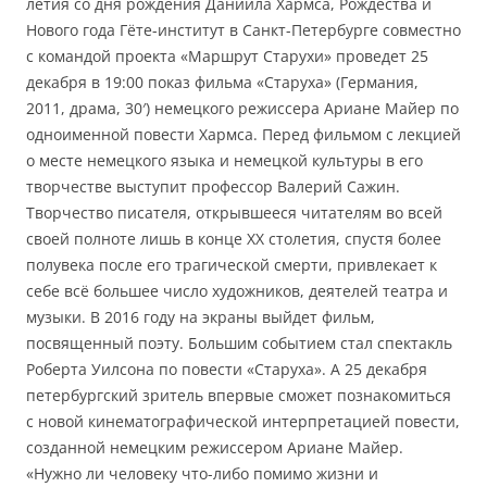
летия со дня рождения Даниила Хармса, Рождества и
Нового года Гёте-институт в Санкт-Петербурге совместно
с командой проекта «Маршрут Старухи» проведет 25
декабря в 19:00 показ фильма «Старуха» (Германия,
2011, драма, 30′) немецкого режиссера Ариане Майер по
одноименной повести Хармса. Перед фильмом с лекцией
о месте немецкого языка и немецкой культуры в его
творчестве выступит профессор Валерий Сажин.
Творчество писателя, открывшееся читателям во всей
своей полноте лишь в конце ХХ столетия, спустя более
полувека после его трагической смерти, привлекает к
себе всё большее число художников, деятелей театра и
музыки. В 2016 году на экраны выйдет фильм,
посвященный поэту. Большим событием стал спектакль
Роберта Уилсона по повести «Старуха». А 25 декабря
петербургский зритель впервые сможет познакомиться
с новой кинематографической интерпретацией повести,
созданной немецким режиссером Ариане Майер.
«Нужно ли человеку что-либо помимо жизни и