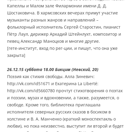
Капеллы и Малом зале Филармонии имени Д. Д.
Шостаковича. В хармсовских вечерах примут участие
музыканты разных жанров и направлений –
фольклорный исполнитель Сергей Старостин, пианист
Пётр Лаул, дирижер Аркадий Штейнлухт, композитор и
певец Александр Маноцков и многие другие.
[гете-институт, вход по рег-ции, и пишут, что она уже
закрыта]
26.12.15 суббота 18.00 Бикцим (Невский, 20)
Поэзия как стихия свободы. Алла Зиневич:
http://vk.com/id51671 и Екатерина La Liberté:
http://vk.com/id5660780 прочтут стихотворения о поэтах
и поэзии, музах и вдохновении, а также, разумеется, о
свободе. Кроме того, библиотека приглашала
исполнителя северных русских сказов в босиком в
холстине и В. А. Манченко (краткий моноспектакль о
любви), но пока неизвестно, выступит ли второй и будет