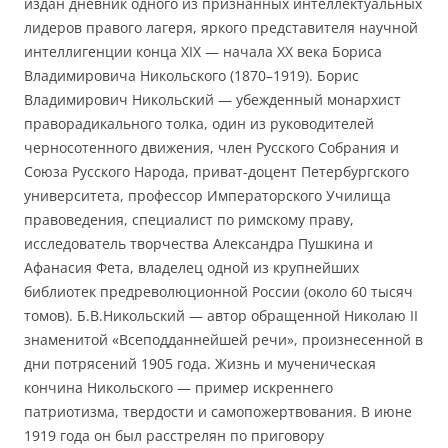
издан дневник одного из признанных интеллектуальных
лидеров правого лагеря, яркого представителя научной
интеллигенции конца XIX — начала ХХ века Бориса
Владимировича Никольского (1870–1919). Борис
Владимирович Никольский — убежденный монархист
праворадикального толка, один из руководителей
черносотенного движения, член Русского Собрания и
Союза Русского Народа, приват-доцент Петербургского
университета, профессор Императорского Училища
правоведения, специалист по римскому праву,
исследователь творчества Александра Пушкина и
Афанасия Фета, владелец одной из крупнейших
библиотек предреволюционной России (около 60 тысяч
томов). Б.В.Никольский — автор обращенной Николаю II
знаменитой «Всеподданнейшей речи», произнесенной в
дни потрясений 1905 года. Жизнь и мученическая
кончина Никольского — пример искреннего
патриотизма, твердости и самопожертвования. В июне
1919 года он был расстрелян по приговору