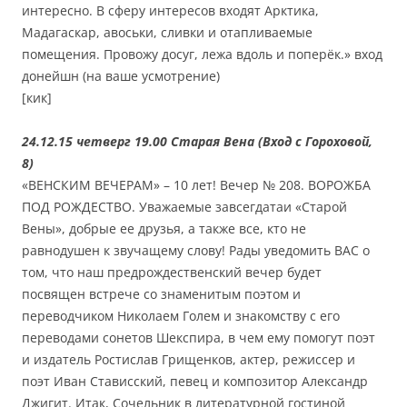
интересно. В сферу интересов входят Арктика,
Мадагаскар, авоськи, сливки и отапливаемые
помещения. Провожу досуг, лежа вдоль и поперёк.» вход
донейшн (на ваше усмотрение)
[кик]
24.12.15 четверг 19.00 Старая Вена (Вход с Гороховой,
8)
«ВЕНСКИМ ВЕЧЕРАМ» – 10 лет! Вечер № 208. ВОРОЖБА
ПОД РОЖДЕСТВО. Уважаемые завсегдатаи «Старой
Вены», добрые ее друзья, а также все, кто не
равнодушен к звучащему слову! Рады уведомить ВАС о
том, что наш предрождественский вечер будет
посвящен встрече со знаменитым поэтом и
переводчиком Николаем Голем и знакомству с его
переводами сонетов Шекспира, в чем ему помогут поэт
и издатель Ростислав Грищенков, актер, режиссер и
поэт Иван Стависский, певец и композитор Александр
Джигит. Итак, Сочельник в литературной гостиной