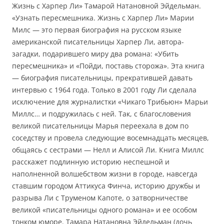
Жизнь с Харпер Ли» Тамарой Натановной Эйдельман.
«Узнать пересмешника. Жизнь с Харпер Ли» Марии
Милс — это первая биография на русском языке
американской писательницы Харпер Ли, автора-
загадки, подарившего миру два романа: «Убить
пересмешника» и «Пойди, поставь сторожа». Эта книга
— биография писательницы, прекратившей давать
интервью с 1964 года. Только в 2001 году Ли сделала
исключение для журналистки «Чикаго Трибьюн» Марьи
Миллс… и подружилась с ней. Так, с благословения
великой писательницы Марья переехала в дом по
соседству и провела следующие восемнадцать месяцев,
общаясь с сестрами — Нелл и Алисой Ли. Книга Миллс
расскажет подлинную историю неспешной и
наполненной волшебством жизни в городе, навсегда
ставшим городом Аттикуса Финча, историю дружбы и
разрыва Ли с Труменом Капоте, о затворничестве
великой «писательницы одного романа» и ее особом
тонком юморе. Тамара Натановна Эйдельман (дочь