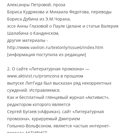
Алексанры Петровой, проза
Бориса Кудрякова и Михаила Федотова, переводы
Бориса Дубина из Э.М.Чорана,
эссе Анны Глазовой о Пауле Целане и статья Валерия
Шалабина о Кандинском,
другие материалы -
http://www.vavilon.ru/textonly/issue6/index.htm
[информация поступила из редакции]
2. О сайте «Литературная промзона» —
www.aktivist.ru/promzona в прошлом
выпуске ЛитГида был высказан ряд некорректных
суждений. Исправляемся.
Как и бесплатный глянцевый журнал «Активист»,
редактором которого является
Сергей Бугаев («Африка»), сайт «Литературная
промзона», курируемый Дмитрием
Голынко-Вольфсоном, является частью интернет-
портала АКТИВИСТ,