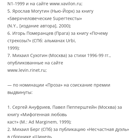
N1-1999 и на сайте www.vavilon.ru;
5. Ярослав Могутин (Нью-Йорк) за книгу
«Sверхчеловеческие Superтексты»
(N.Y., [издание автора], 2000);
6. Игорь Померанцев (Прага) за книгу «Почему
стрекозы?» (СПб: альманах Urbi,
1999);
7. Михаил Сухотин (Москва) за стихи 1996-99 гг.,
опубликованные на сайте
www.levin.rinet.ru;
— по номинации «Проза» на соискание премии
выдвинуты:
1. Сергей Ануфриев, Павел Пепперштейн (Москва) за
книгу «Мифогенная любовь
каст» (М.: Ad Marginem, 1999);
2. Михаил Берг (СПб) за публикацию «Несчастная дуэль»
в сборнике «Шинель