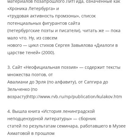
материалов позапрошлого ЛитГида, означенные как
«Хроника Летербурга» и
«трудовая активность промзоны», список
потенциальных фигурантов сайта
(петербургские поэты и писатели), читать же — пока
мало что. Ну, из совсем
нового — цикл стихов Сергея Завьялова «Диалоги в
царстве теней» (2000).
3. Сайт «Неофициальная поэзия» — содержит тексты
множества поэтов, от
Авалиани до Эрля (по алфавиту), от Сапгира до
Зельченко (по
возрасту)http://www.rvb.ru/np/publication/kulakov.htm
4. Вышла книга «История ленинградской
неподцензурной литературы» — сборник
статей по результатам семинара, работавшего в Музее
Ахматовой в прошлом