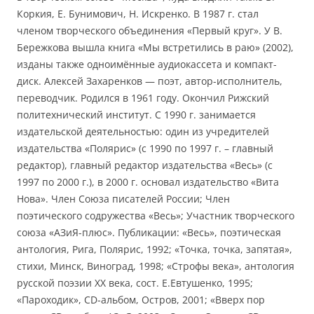
Коркия, Е. Бунимович, Н. Искренко. В 1987 г. стал
членом творческого объединения «Первый круг». У В.
Бережкова вышла книга «Мы встретились в раю» (2002),
изданы также одноимённые аудиокассета и компакт-
диск. Алексей Захаренков — поэт, автор-исполнитель,
переводчик. Родился в 1961 году. Окончил Рижский
политехнический институт. С 1990 г. занимается
издательской деятельностью: один из учредителей
издательства «Полярис» (с 1990 по 1997 г. – главный
редактор), главный редактор издательства «Весь» (с
1997 по 2000 г.), в 2000 г. основал издательство «Вита
Нова». Член Союза писателей России; Член
поэтического содружества «Весь»; Участник творческого
союза «АЗиЯ-плюс». Публикации: «Весь», поэтическая
антология, Рига, Полярис, 1992; «Точка, точка, запятая»,
стихи, Минск, Виноград, 1998; «Строфы века», антология
русской поэзии ХХ века, сост. Е.Евтушенко, 1995;
«Пароходик», CD-альбом, Остров, 2001; «Вверх пор