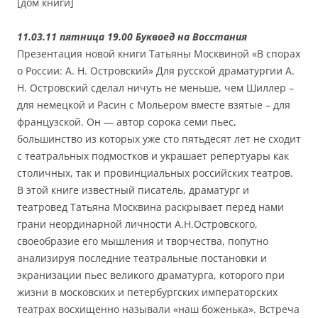
[дом книги]
11.03.11 пятница 19.00 Буквоед на Восстания
Презентация новой книги Татьяны Москвиной «В спорах
о России: А. Н. Островский» Для русской драматургии А.
Н. Островский сделал ничуть не меньше, чем Шиллер –
для немецкой и Расин с Мольером вместе взятые – для
французской. Он — автор сорока семи пьес,
большинство из которых уже сто пятьдесят лет не сходит
с театральных подмостков и украшает репертуары как
столичных, так и провинциальных российских театров.
В этой книге известный писатель, драматург и
театровед Татьяна Москвина раскрывает перед нами
грани неординарной личности А.Н.Островского,
своеобразие его мышления и творчества, попутно
анализируя последние театральные постановки и
экранизации пьес великого драматурга, которого при
жизни в московских и петербургских императорских
театрах восхищенно называли «наш боженька». Встреча