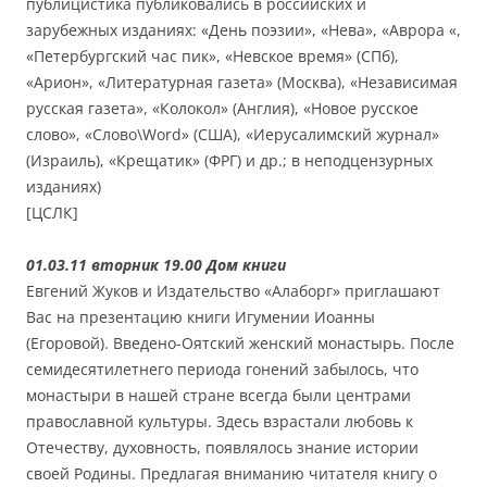
публицистика публиковались в российских и
зарубежных изданиях: «День поэзии», «Нева», «Аврора «,
«Петербургский час пик», «Невское время» (СПб),
«Арион», «Литературная газета» (Москва), «Независимая
русская газета», «Колокол» (Англия), «Новое русское
слово», «Слово\Word» (США), «Иерусалимский журнал»
(Израиль), «Крещатик» (ФРГ) и др.; в неподцензурных
изданиях)
[ЦСЛК]
01.03.11 вторник 19.00 Дом книги
Евгений Жуков и Издательство «Алаборг» приглашают
Вас на презентацию книги Игумении Иоанны
(Егоровой). Введено-Оятский женский монастырь. После
семидесятилетнего периода гонений забылось, что
монастыри в нашей стране всегда были центрами
православной культуры. Здесь взрастали любовь к
Отечеству, духовность, появлялось знание истории
своей Родины. Предлагая вниманию читателя книгу о