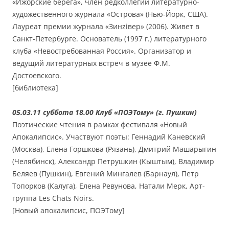
«Ижорские берега», член редколлегии литературно-
художественного журнала «Острова» (Нью-Йорк, США).
Лауреат премии журнала «Зинziвер» (2006). Живет в
Санкт-Петербурге. Основатель (1997 г.) литературного
клуба «Невостребованная Россия». Организатор и
ведущий литературных встреч в музее Ф.М.
Достоевского.
[библиотека]
05.03.11 суббота 18.00 Клуб «ПОЭТому» (г. Пушкин)
Поэтические чтения в рамках фестиваля «Новый
Апокалипсис». Участвуют поэты: Геннадий Каневский
(Москва), Елена Горшкова (Рязань), Дмитрий Машарыгин
(Челябинск), Александр Петрушкин (Кыштым), Владимир
Беляев (Пушкин), Евгений Мингалев (Барнаул), Петр
Топорков (Калуга), Елена Ревунова, Натали Мерк, Арт-
группа Les Chats Noirs.
[Новый апокалипсис, ПОЭТому]