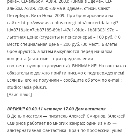
реке», CD-альбом, АЗиЯ, 2003; «Зима в Эдеме», CD-
альбом, АЗиЯ, 2008; «Зима в Эдеме», стихи, Санкт-
Петербург, Вита Нова, 2009. При бронировании на
сайте: http://www.asia-plus.ru/cgi-bin/concertdata.cgi?
id=871&sid=7eb87185-89b1-47e1-9fdd- 1b8ff303197d –
льготная цена: (студенты и пенсионеры) – 100 руб. (10
мест); специальная цена – 200 руб. (30 мест). Билеты
бронируются, а затем выкупаются перед началом
концерта (льготные – при предъявлении
соответствующего документа). ВНИМАНИЕ! На ваш заказ
обязательно должно прийти письмо с подтверждением!
Если вы его не получили – сообщите об этом по e-mail:
studio@asia-plus.ru
[Азия плюс]
ВРЕМЯ!!! 03.03.11 четверг 17.00 Дом писателя
В День писателя — писатель Алексей Смирнов. (Алексей
Смирнов работает во многих жанрах; один из них —
альтернативная фантастика. Врач по профессии; ушел