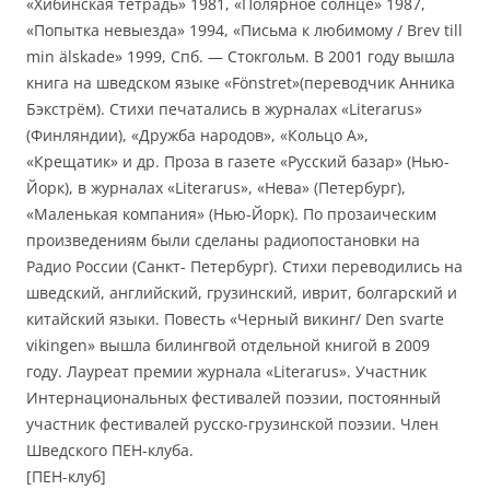
«Хибинская тетрадь» 1981, «Полярное солнце» 1987,
«Попытка невыезда» 1994, «Письма к любимому / Brev till
min älskade» 1999, Спб. — Стокгольм. В 2001 году вышла
книга на шведском языке «Fönstret»(переводчик Анника
Бэкстрём). Стихи печатались в журналах «Literarus»
(Финляндии), «Дружба народов», «Кольцо А»,
«Крещатик» и др. Проза в газете «Русский базар» (Нью-
Йорк), в журналах «Literarus», «Нева» (Петербург),
«Маленькая компания» (Нью-Йорк). По прозаическим
произведениям были сделаны радиопостановки на
Радио России (Санкт- Петербург). Стихи переводились на
шведский, английский, грузинский, иврит, болгарский и
китайский языки. Повесть «Черный викинг/ Den svarte
vikingen» вышла билингвой отдельной книгой в 2009
году. Лауреат премии журнала «Literarus». Участник
Интернациональных фестивалей поэзии, постоянный
участник фестивалей русско-грузинской поэзии. Член
Шведского ПЕН-клуба.
[ПЕН-клуб]