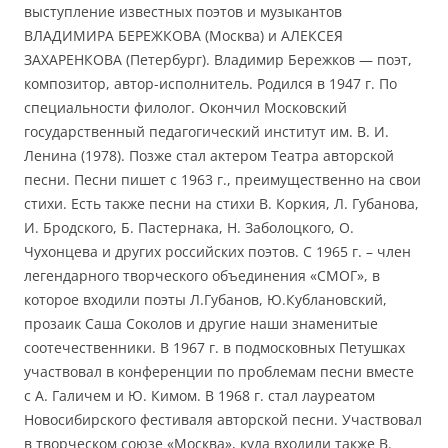
выступление известных поэтов и музыкантов
ВЛАДИМИРА БЕРЕЖКОВА (Москва) и АЛЕКСЕЯ
ЗАХАРЕНКОВА (Петербург). Владимир Бережков — поэт,
композитор, автор-исполнитель. Родился в 1947 г. По
специальности филолог. Окончил Московский
государственный педагогический институт им. В. И.
Ленина (1978). Позже стал актером Театра авторской
песни. Песни пишет с 1963 г., преимущественно на свои
стихи. Есть также песни на стихи В. Коркия, Л. Губанова,
И. Бродского, Б. Пастернака, Н. Заболоцкого, О.
Чухонцева и других российских поэтов. С 1965 г. – член
легендарного творческого объединения «СМОГ», в
которое входили поэты Л.Губанов, Ю.Кублановский,
прозаик Саша Соколов и другие наши знаменитые
соотечественники. В 1967 г. в подмосковных Петушках
участвовал в конференции по проблемам песни вместе
с А. Галичем и Ю. Кимом. В 1968 г. стал лауреатом
Новосибирского фестиваля авторской песни. Участвовал
в творческом союзе «Москва», куда входили также В.