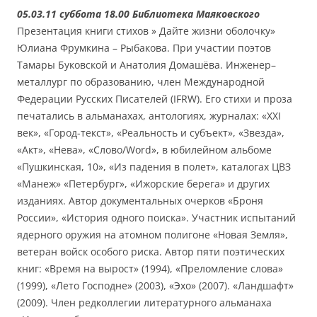
05.03.11 суббота 18.00 Библиотека Маяковского
Презентация книги стихов » Дайте жизни оболочку»
Юлиана Фрумкина – Рыбакова. При участии поэтов
Тамары Буковской и Анатолия Домашёва. Инженер–
металлург по образованию, член Международной
Федерации Русских Писателей (IFRW). Его стихи и проза
печатались в альманахах, антологиях, журналах: «ХХI
век», «Город-текст», «Реальность и субъект», «Звезда»,
«Акт», «Нева», «Слово/Word», в юбилейном альбоме
«Пушкинская, 10», «Из падения в полет», каталогах ЦВЗ
«Манеж» «Петербург», «Ижорские берега» и других
изданиях. Автор документальных очерков «Броня
России», «История одного поиска». Участник испытаний
ядерного оружия на атомном полигоне «Новая Земля»,
ветеран войск особого риска. Автор пяти поэтических
книг: «Время на вырост» (1994), «Преломление слова»
(1999), «Лето Господне» (2003), «Эхо» (2007). «Ландшафт»
(2009). Член редколлегии литературного альманаха