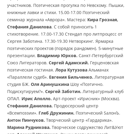
участников. Поэтическая прогулка по Невскому. Пышки,
книжные лавки и стихи. 15.00-17.00 Поэтический
семинар журнала «Аврора». Мастера:
Кира Грозная,
Стефания Данилова
. С собой приносить 1
стихотворение. 17.00-17.30 Стендап про литпроцесс от
Сергея Заботина. 17.30-19.30 Нетворкинг. Ярмарка
поэтических проектов (порядок рандомен). 5-минутные
презентации.
Владимир Юрков.
Санкт-Петербургский
Союз Литераторов.
Сергей Адамский.
Герценовская
поэтическая гостиная.
Лора Кутузова
Альманах
«Параллели судеб».
Евгения Бильченко.
Литературная
студия БЖ.
Оля Аринушкина
Шоу «Поэтично.
Подискутируем?».
Сергей Заботин.
Литературный клуб
ОПАЛ.
Ирис Аполло.
Арт-проект «Ирисник» (Москва).
Стефания Данилова.
Продюсерский центр
«Всемпоэзии».
Глеб Дружинин.
Поэтический SалонЪ.
Антон Пинчуков.
Творческий центр «Гардарика».
Марина Рудникова.
Творческое содружество Лит&Уют