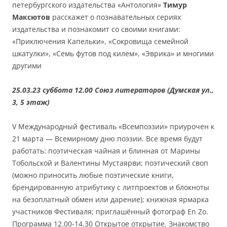
петербургского издательства «Антология»
Тимур
Максютов
расскажет о познавательных сериях
издательства и познакомит со своими книгами:
«Приключения Капельки», «Сокровища семейной
шкатулки», «Семь футов под килем», «Эврика» и многими
другими
25.03.23 суббота 12.00 Союз литераторов (Думская ул.,
3, 5 этаж)
V Международный фестиваль «Всемпоэзии» приурочен к
21 марта — Всемирному дню поэзии. Все время будут
работать: поэтическая чайная и блинная от Марины
Тобольской и Валентины Мустаярви; поэтический своп
(можно приносить любые поэтические книги,
брендированную атрибутику с литпроектов и блокноты
на безоплатный обмен или дарение); книжная ярмарка
участников Фестиваля; приглашённый фотограф En Zo.
Программа 12.00-14.30 Открытое открытие. Знакомство