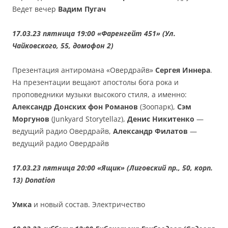
Ведет вечер
Вадим Пугач
17.03.23 пятница 19:00 «Фаренгейт 451» (Ул.
Чайковского, 55, домофон 2)
Презентация антиромана «Овердрайв»
Сергея Иннера
.
На презентации вещают апостолы бога рока и
проповедники музыки высокого стиля, а именно:
Александр Донских фон Романов
(Зоопарк),
Сэм
Моргунов
(Junkyard Storytellaz),
Денис Никитенко
—
ведущий радио Овердрайв,
Александр Филатов
—
ведущий радио Овердрайв
17.03.23 пятница 20:00 «Ящик» (Лиговский пр., 50, корп.
13)
Donation
Умка
и новый состав. Электричество