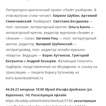
Литературно-критический проект «Полёт разборов». В
этом выпуске стихи читают:
Кирилл Шубин,
Артемий
Семичаевский
. Разбирают:
Светлана Богданова
—
поэт, прозаик, литературный критик;
Ольга Балла
—
литературный критик, редактор журналов «Знамя» и
«Знание — Сила»;
Евгения Риц
— поэт, литературный
критик, редактор;
Валерий Шубинский
—
литературовед, поэт, редактор онлайн-журнала
«Кварта». Ведущие —
Борис Кутенков, Григорий
Батрынча
и
Андрей Козырев
. Желающие получить
подборки, представленные на обсуждение, и ссылку на
трансляцию — пишите Борису Кутенкову на
boris.kutenkov@mail.ru
04.04.23 вторник 19:00 Музей Иосифа Бродского (ул.
Короленко, 14) Регистрация офлайн
https://brodsky.online/tickets/checkout/3730/
регистрация