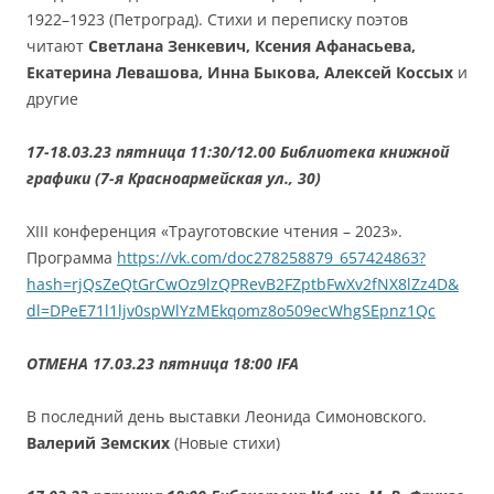
1922–1923 (Петроград). Стихи и переписку поэтов
читают
Светлана Зенкевич, Ксения Афанасьева,
Екатерина Левашова, Инна Быкова, Алексей Коссых
и
другие
17-18.03.23 пятница 11:30/12.00 Библиотека книжной
графики (7-я Красноармейская ул., 30)
XIII конференция «Трауготовские чтения – 2023».
Программа
https://vk.com/doc278258879_657424863?
hash=rjQsZeQtGrCwOz9lzQPRevB2FZptbFwXv2fNX8lZz4D&
dl=DPeE71l1ljv0spWlYzMEkqomz8o509ecWhgSEpnz1Qc
ОТМЕНА 17.03.23 пятница 18:00 IFA
В последний день выставки Леонида Симоновского.
Валерий Земских
(Новые стихи)