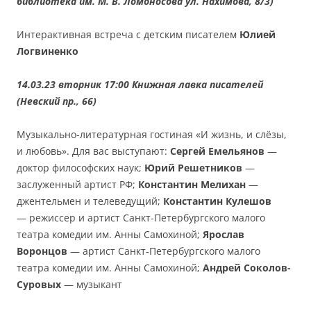
библиотека им. М. В. Ломоносова ул. Нахимова, 8/3)
Интерактивная встреча с детским писателем
Юлией
Логвиненко
14.03.23 вторник 17:00 Книжная лавка писателей
(Невский пр., 66)
Музыкально-литературная гостиная «И жизнь, и слёзы,
и любовь». Для вас выступают:
Сергей Емельянов
—
доктор философских наук;
Юрий Решетников
—
заслуженный артист РФ;
Константин Мелихан
—
джентельмен и телеведущий;
Константин Кулешов
— режиссер и артист Санкт-Петербургского малого
театра комедии им. Анны Самохиной;
Ярослав
Воронцов
— артист Санкт-Петербургского малого
театра комедии им. Анны Самохиной;
Андрей Соколов-
Суровых
— музыкант