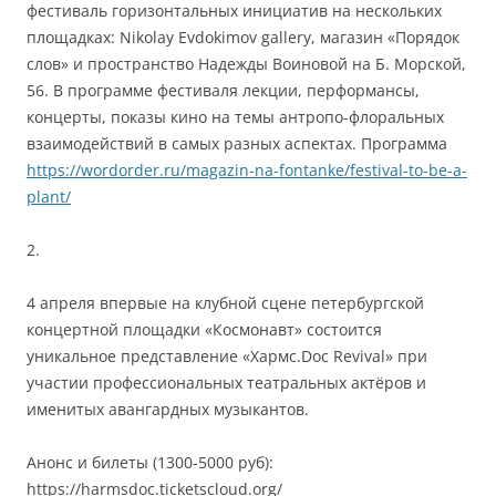
фестиваль горизонтальных инициатив на нескольких
площадках: Nikolay Evdokimov gallery, магазин «Порядок
слов» и пространство Надежды Воиновой на Б. Морской,
56. В программе фестиваля лекции, перформансы,
концерты, показы кино на темы антропо-флоральных
взаимодействий в самых разных аспектах. Программа
https://wordorder.ru/magazin-na-fontanke/festival-to-be-a-
plant/
2.
4 апреля впервые на клубной сцене петербургской
концертной площадки «Космонавт» состоится
уникальное представление «Хармс.Doc Revival» при
участии профессиональных театральных актёров и
именитых авангардных музыкантов.
Анонс и билеты (1300-5000 руб):
https://harmsdoc.ticketscloud.org/