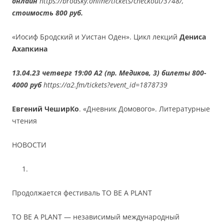
онлайн
https://brodsky.online/tickets/checkout/3748/,
стоимость 800 руб.
«Иосиф Бродский и Уистан Оден». Цикл лекций
Дениса
Ахапкина
13.04.23 четверг 19:00 А2 (пр. Медиков, 3) билеты 800-
4000 руб
https://a2.fm/tickets?event_id=1878739
Евгений ЧеширКо
. «Дневник Домового». Литературные
чтения
НОВОСТИ
Продолжается фестиваль TO BE A PLANT
ТO BE A PLANT — независимый международный