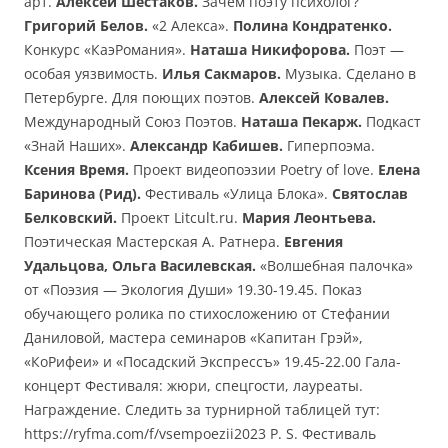
арт.
Алексей Шестаков.
Зачем поэту психолог?
Григорий Белов.
«2 Алекса».
Полина Кондратенко.
Конкурс «КаэРомания».
Наташа Никифорова.
Поэт —
особая уязвимость.
Илья Сакмаров.
Музыка. Сделано в
Петербурге. Для поющих поэтов.
Алексей Ковалев.
Международный Союз Поэтов.
Наташа Пекарж.
Подкаст
«Знай Наших».
Александр Кабишев.
Гиперпоэма.
Ксения Время.
Проект видеопоэзии Poetry of love.
Елена
Баринова (Рид).
Фестиваль «Улица Блока».
Святослав
Белковский.
Проект Litcult.ru.
Мария Леонтьева.
Поэтическая Мастерская А. Ратнера.
Евгения
Удальцова, Ольга Василевская.
«Волшебная палочка»
от «Поэзия — Экология Души» 19.30-19.45. Показ
обучающего ролика по стихосложению от Стефании
Даниловой, мастера семинаров «Капитан Грэй»,
«КоРифеи» и «Посадский Экспрессъ» 19.45-22.00 Гала-
концерт Фестиваля: жюри, спецгости, лауреаты.
Награждение. Следить за турнирной таблицей тут:
https://ryfma.com/f/vsempoezii2023 P. S. Фестиваль