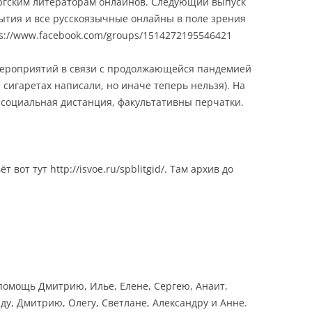
ргским литераторам онлайнов. Следующий выпуск
ытия и все русскоязычные онлайны в поле зрения
ps://www.facebook.com/groups/1514272195546421
мероприятий в связи с продолжающейся пандемией
а сигаретах написали, но иначе теперь нельзя). На
 социальная дистанция, факультативны перчатки.
 вот тут http://isvoe.ru/spblitgid/. Там архив до
помощь Дмитрию, Илье, Елене, Сергею, Анаит,
ду, Дмитрию, Олегу, Светлане, Александру и Анне.