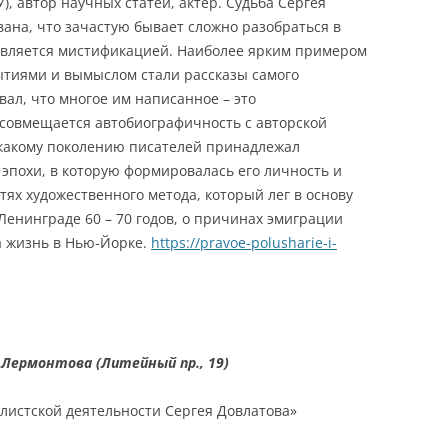
), автор научных статей, актер. Судьба Сергея
ана, что зачастую бывает сложно разобраться в
о является мистификацией. Наиболее ярким примером
тиями и вымыслом стали рассказы самого
вал, что многое им написанное – это
 совмещается автобиографичность с авторской
 какому поколению писателей принадлежал
 эпохи, в которую формировалась его личность и
тях художественного метода, который лег в основу
Ленинграде 60 – 70 годов, о причинах эмиграции
ла жизнь в Нью-Йорке.
https://pravoe-polusharie-i-
Лермонтова (Литейный пр., 19)
листской деятельности Сергея Довлатова»