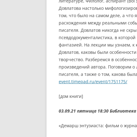
литературе, Филолог, аспирант (ВоГУ
Довлатова настолько мифологизиров
том, что было на самом деле, а чт
расхождения между реальными собы
писателя. Довлатов никогда не скры
псевдодокументалистика, в которой
фантазией. На лекции мы узнаем, к
Довлатов, каковы были особенности
творчество. Разберемся в особеннос
произведений автора. Поговорим о 
писателя, а также о том, какова бы
event.timepad.ru/event/1751175/
[дом книги]
03.09.21 пятница 18:30
Библиотека 
«Демарш энтузиаста: фильм о журна