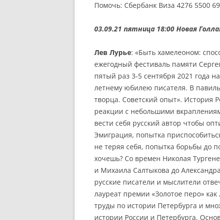
Помочь: Сбербанк Виза 4276 5500 6
03.09.21 пятница 18:00
Новая Голлан
Лев Лурье
: «Быть хамелеоном: спо
ежегодный фестиваль памяти Сергея
пятый раз 3-5 сентября 2021 года 
летнему юбилею писателя. В павиль
творца. Советский опыт». История 
реакции с небольшими вкраплениям
вести себя русский автор чтобы оп
Эмиграция, попытка приспособитьс
не теряя себя, попытка борьбы до п
хочешь? Со времен Николая Турген
и Михаила Салтыкова до Александр
русские писатели и мыслители отве
лауреат премии «Золотое перо» как
труды по истории Петербурга и мно
истории России и Петербурга. Осно