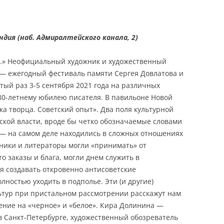
дия (наб. Адмиралтейского канала, 2)
и…» Неофициальный художник и художественный
» — ежегодный фестиваль памяти Сергея Довлатова и
тый раз 3-5 сентября 2021 года на различных
80-летнему юбилею писателя. В павильоне Новой
ка творца. Советский опыт». Два поля культурной
ской власти, вроде бы четко обозначаемые словами
— на самом деле находились в сложных отношениях
ники и литераторы могли «принимать» от
о заказы и блага, могли днем служить в
мя создавать откровенно антисоветские
лностью уходить в подполье. Эти (и другие)
ьтур при пристальном рассмотрении расскажут нам
ение на «черное» и «белое». Кира Долинина —
в Санкт-Петербурге, художественный обозреватель