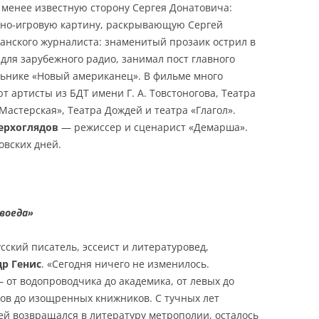
 менее известную сторону Сергея Донатовича:
ьно-игровую картину, раскрывающую Сергей
канского журналиста: знаменитый прозаик острил в
для зарубежного радио, занимал пост главного
льнике «Новый американец». В фильме много
 артисты из БДТ имени Г. А. Товстоногова, Театра
«Мастерская», Театра Дождей и театра «Глагол».
ерхоглядов
— режиссер и сценарист «Демарша».
овских дней.
воеда»
сский писатель, эссеист и литературовед,
др Генис
. «Сегодня ничего не изменилось.
 от водопроводчика до академика, от левых до
ов до изощренных книжников. С тучных лет
гей возвращался в литературу метрополии, осталось