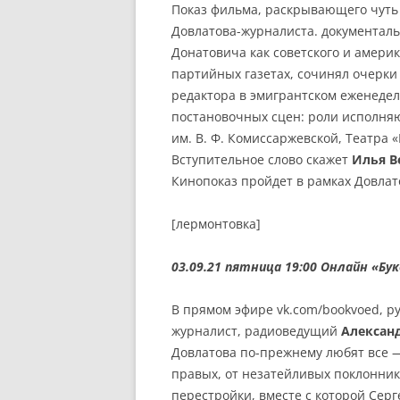
Показ фильма, раскрывающего чуть
Довлатова-журналиста. документал
Донатовича как советского и амери
партийных газетах, сочинял очерки 
редактора в эмигрантском еженеде
постановочных сцен: роли исполняют
им. В. Ф. Комиссаржевской, Театра 
Вступительное слово скажет
Илья В
Кинопоказ пройдет в рамках Довлат
[лермонтовка]
03.09.21 пятница 19:00 Онлайн
«Бук
В прямом эфире vk.com/bookvoed, ру
журналист, радиоведущий
Алексан
Довлатова по-прежнему любят все —
правых, от незатейливых поклонник
перестройки, вместе с которой Сер