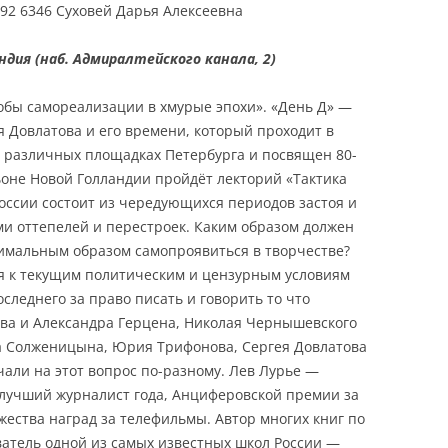
992 6346 Суховей Дарья Алексеевна
дия (наб. Адмиралтейского канала, 2)
собы самореализации в хмурые эпохи». «День Д» —
 Довлатова и его времени, который проходит в
на различных площадках Петербурга и посвящен 80-
оне Новой Голландии пройдёт лекторий «Тактика
России состоит из чередующихся периодов застоя и
и оттепелей и перестроек. Каким образом должен
тимальным образом самопроявиться в творчестве?
я к текущим политическим и цензурным условиям
оследнего за право писать и говорить то что
ева и Александра Герцена, Николая Чернышевского
а Солженицына, Юрия Трифонова, Сергея Довлатова
чали на этот вопрос по-разному. Лев Лурье —
 лучший журналист года, Анциферовской премии за
жества наград за телефильмы. Автор многих книг по
ватель одной из самых известных школ России —