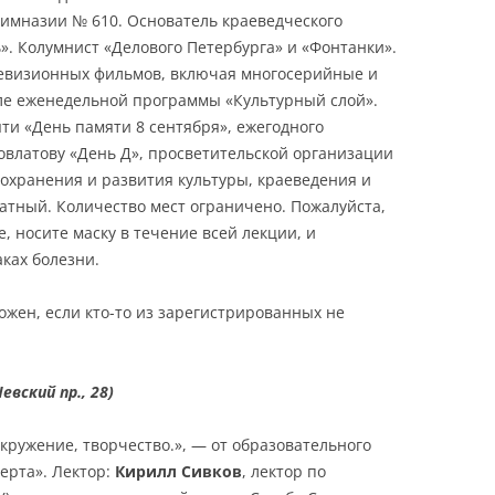
гимназии № 610. Основатель краеведческого
. Колумнист «Делового Петербурга» и «Фонтанки».
левизионных фильмов, включая многосерийные и
ле еженедельной программы «Культурный слой».
ти «День памяти 8 сентября», ежегодного
влатову «День Д», просветительской организации
сохранения и развития культуры, краеведения и
атный. Количество мест ограничено. Пожалуйста,
 носите маску в течение всей лекции, и
ках болезни.
можен, если кто-то из зарегистрированных не
евский пр., 28)
окружение, творчество.», — от образовательного
ерта». Лектор:
Кирилл Сивков
, лектор по