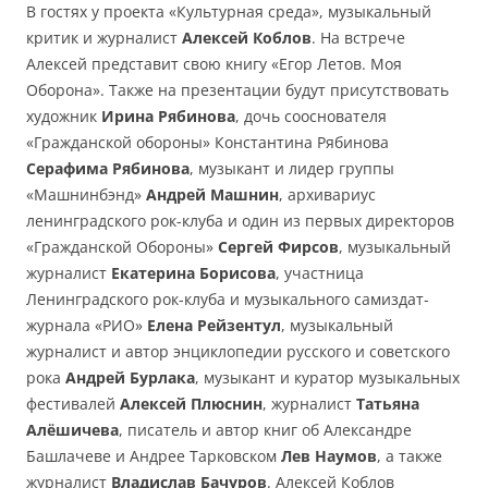
В гостях у проекта «Культурная среда», музыкальный
критик и журналист
Алексей Коблов
. На встрече
Алексей представит свою книгу «Егор Летов. Моя
Оборона». Также на презентации будут присутствовать
художник
Ирина Рябинова
, дочь сооснователя
«Гражданской обороны» Константина Рябинова
Серафима Рябинова
, музыкант и лидер группы
«Машнинбэнд»
Андрей Машнин
, архивариус
ленинградского рок-клуба и один из первых директоров
«Гражданской Обороны»
Сергей Фирсов
, музыкальный
журналист
Екатерина Борисова
, участница
Ленинградского рок-клуба и музыкального самиздат-
журнала «РИО»
Елена Рейзентул
, музыкальный
журналист и автор энциклопедии русского и советского
рока
Андрей Бурлака
, музыкант и куратор музыкальных
фестивалей
Алексей Плюснин
, журналист
Татьяна
Алёшичева
, писатель и автор книг об Александре
Башлачеве и Андрее Тарковском
Лев Наумов
, а также
журналист
Владислав Бачуров
. Алексей Коблов