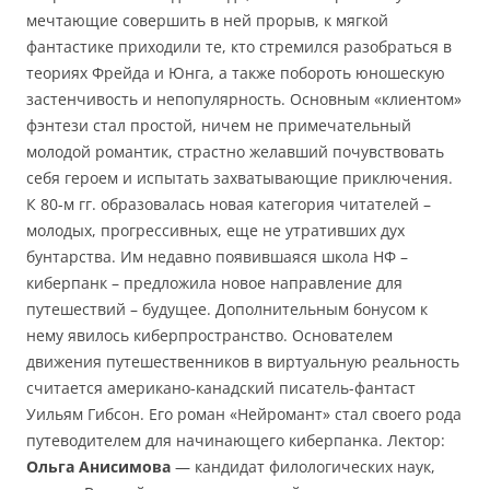
мечтающие совершить в ней прорыв, к мягкой
фантастике приходили те, кто стремился разобраться в
теориях Фрейда и Юнга, а также побороть юношескую
застенчивость и непопулярность. Основным «клиентом»
фэнтези стал простой, ничем не примечательный
молодой романтик, страстно желавший почувствовать
себя героем и испытать захватывающие приключения.
К 80-м гг. образовалась новая категория читателей –
молодых, прогрессивных, еще не утративших дух
бунтарства. Им недавно появившаяся школа НФ –
киберпанк – предложила новое направление для
путешествий – будущее. Дополнительным бонусом к
нему явилось киберпространство. Основателем
движения путешественников в виртуальную реальность
считается американо-канадский писатель-фантаст
Уильям Гибсон. Его роман «Нейромант» стал своего рода
путеводителем для начинающего киберпанка. Лектор:
Ольга Анисимова
— кандидат филологических наук,