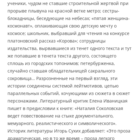
ученики, чудом не ставшие строительной жертвой при
прорыве плывуна на красной ветке метро; сестры-
блокадницы, беседующие на небесах; «пятая женщина-
космонавт», оплакивающая свою детскую мечту о
космосе; школьник, выбравший для чтения на конкурсе
платоновский рассказ «Корова»; сотрудницы
издательства, вырвавшиеся из тенет одного текста и тут
же попавшие в тенета текста другого, состоящего
сплошь из городских топонимов; петербурженка,
случайно ставшая обладательницей сакрального
сокровища… Разрозненные на первый взгляд, эти
истории соединены системой лейтмотивов, цепью
параллельных событий, кочующими из сюжета в сюжет
персонажами. Литературный критик Елена Иваницкая
пишет в предисловии к книге: «Наталия Соколовская
ведет повествование на стыке документального,
мемуарного, реалистического и символического».
Историк литературы Игорь Сухих добавляет: «Это проза
драматическая, но в то же время – проза легкого