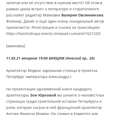
запятая или её отсутствие в нужном месте? Об этом в
рамках цикла встреч о литературе и сторителлинге
расскажет редактор Маяковки
Валерия Овсянникова
.
Фолкнер, Джойс и ещё один очень скандальный автор
прилагаются. Регистрация и ссылка на трансляцию:
https://tsentralnaya-events.timepad.ru/event/1621320/
[маяковка]
11.05.21 вторник 19:00
БИКЦИМ (Невский пр., 20)
Архитектор Модюи: идеальная столица в проектах.
Петербург императора Александра I
На презентации одноимённой книги кандидата
архитектуры
Зои Юрковой
вы узнаете о неизвестных
страницах градостроительной истории Петербурга и
роли, которую сыграл в ней французский архитектор
Антуан Франсуа Модюи. Он служил в Комитете для