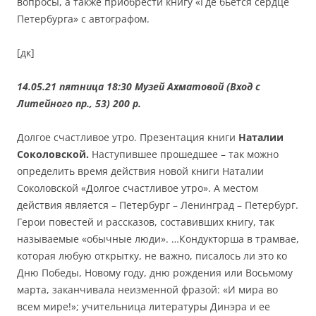
вопросы, а также приобрести книгу «Где бьется сердце
Петербурга» с автографом.
[дк]
14.05.21 пятница 18:3
0 Музей Ахматовой (Вход с
Литейного пр., 53) 200 р.
Долгое счастливое утро. Презентация книги
Наталии
Соколовской.
Наступившее прошедшее – так можно
определить время действия новой книги Наталии
Соколовской «Долгое счастливое утро». А местом
действия является – Петербург – Ленинград – Петербург.
Герои повестей и рассказов, составивших книгу, так
называемые «обычные люди». …Кондукторша в трамвае,
которая любую открытку, не важно, писалось ли это ко
Дню Победы, Новому году, дню рождения или Восьмому
марта, заканчивала неизменной фразой: «И мира во
всем мире!»; учительница литературы Динэра и ее