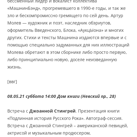
бессменный лидер и вокалист коллектива
«МашнинБэнд», прогремевшего в 1990-е годы, и так же
зло и бескомпромиссно гремящего по сей день. Артур
Молев — художник и поэт, наследник обэриутов,
оформитель Введенского, Блока, «АукцЫона» и многих
других. Стихи и тексты Машнина издаются впервые и с
помощью специально задуманных для них иллюстраций
Молева обретают в этом сборнике либо просто первую,
либо принципиально новую, доселе неизведанную
жизнь.
[ввг]
08.05.21 суббота 14:00
Дом книги (Невский пр., 28)
Встреча с
Джоанной Стингрей
. Презентация книги
«Подлинная история Русского Рока». Автограф-сессия.
Встреча с Джоанной Стингрей – американской певицей,
актрисой и музыкальным продюсером,