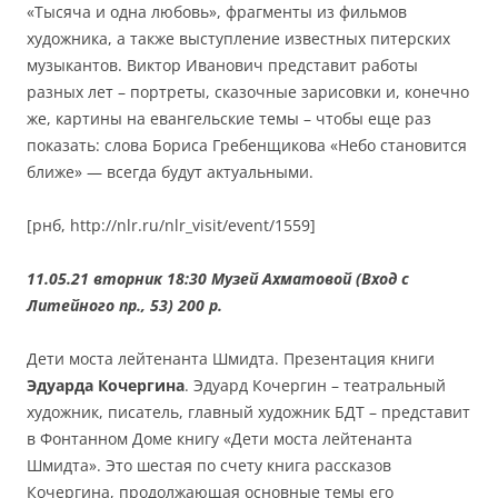
«Тысяча и одна любовь», фрагменты из фильмов
художника, а также выступление известных питерских
музыкантов. Виктор Иванович представит работы
разных лет – портреты, сказочные зарисовки и, конечно
же, картины на евангельские темы – чтобы еще раз
показать: слова Бориса Гребенщикова «Небо становится
ближе» — всегда будут актуальными.
[рнб, http://nlr.ru/nlr_visit/event/1559]
11.05.21 вторник 18:3
0 Музей Ахматовой (Вход с
Литейного пр., 53) 200 р.
Дети моста лейтенанта Шмидта. Презентация книги
Эдуарда Кочергина
. Эдуард Кочергин – театральный
художник, писатель, главный художник БДТ – представит
в Фонтанном Доме книгу «Дети моста лейтенанта
Шмидта». Это шестая по счету книга рассказов
Кочергина, продолжающая основные темы его