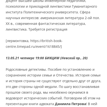
доцент Высшей школы инженерной педагогики,
психологии и прикладной лингвистики Гуманитарного
института Политехнического университета. Сфера
научных интересов: американская литература 2-ой пол.
ХХ в., современная фантастическая литература,
лингвистика. Требуется регистрация
[лермонтовка, https://british-book-
centre.timepad.ru/event/1618845/]
13.05.21 четверг 19:00
БИКЦИМ (Невский пр., 20)
Родословные детективы. Пособие по установлению и
сохранению истории семьи и Отечества. История семьи
и история страны не существуют отдельно друг от друга,
это две стороны одной медали. По шагу восстанавливая
прошлое своего рода, мы неизбежно окунаемся в
водоворот исторических событий. Поговорим об этом на
презентации книги адвоката
Даниила Петрова
! В ней