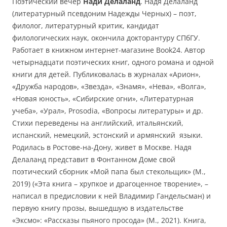
Поэтический вечер
Нади Делаланд
. Надя Делаланд
(литературный псевдоним Надежды Черных) – поэт,
филолог, литературный критик, кандидат
филологических наук, окончила докторантуру СПбГУ.
Работает в книжном интернет-магазине Book24. Автор
четырнадцати поэтических книг, одного романа и одной
книги для детей. Публиковалась в журналах «Арион»,
«Дружба народов», «Звезда», «Знамя», «Нева», «Волга»,
«Новая юность», «Сибирские огни», «Литературная
учеба», «Урал», Prosodia, «Вопросы литературы» и др.
Стихи переведены на английский, итальянский,
испанский, немецкий, эстонский и армянский языки.
Родилась в Ростове-на-Дону, живет в Москве. Надя
Делаланд представит в Фонтанном Доме свой
поэтический сборник «Мой папа был стекольщик» (М.,
2019) («Эта книга – хрупкое и драгоценное творение», –
написал в предисловии к ней Владимир Гандельсман) и
первую книгу прозы, вышедшую в издательстве
«Эксмо»: «Рассказы пьяного просода» (М., 2021). Книга,