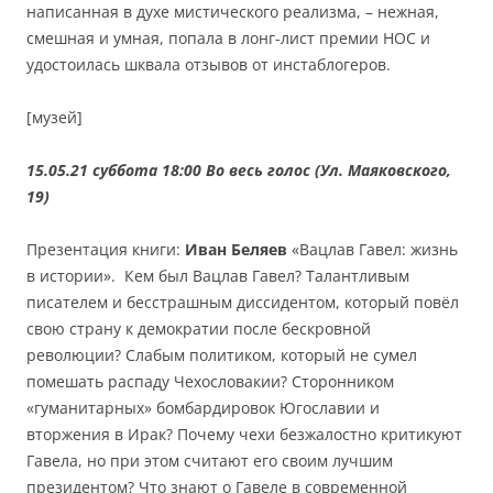
написанная в духе мистического реализма, – нежная,
смешная и умная, попала в лонг-лист премии НОС и
удостоилась шквала отзывов от инстаблогеров.
[музей]
15.05.21 суббота 18:00
Во весь голос (Ул. Маяковского,
19)
Презентация книги:
Иван Беляев
«Вацлав Гавел: жизнь
в истории». Кем был Вацлав Гавел? Талантливым
писателем и бесстрашным диссидентом, который повёл
свою страну к демократии после бескровной
революции? Слабым политиком, который не сумел
помешать распаду Чехословакии? Сторонником
«гуманитарных» бомбардировок Югославии и
вторжения в Ирак? Почему чехи безжалостно критикуют
Гавела, но при этом считают его своим лучшим
президентом? Что знают о Гавеле в современной