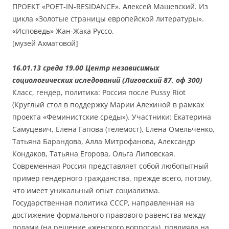
ПРОЕКТ «POET-IN-RESIDANCE». Алексей Машевский. Из
цикла «Золотые страницы европейской литературы».
«Исповедь» Жан-Жака Руссо.
[музей Ахматовой]
16.01.13 среда 19.00 Центр независимых
социологических иследований (Лиговский 87, оф 300)
Класс, гендер, политика: Россия после Pussy Riot
(Круглый стол в поддержку Марии Алехиной в рамках
проекта «Феминистские среды»). Участники: Екатерина
Самуцевич, Елена Гапова (телемост), Елена Омельченко,
Татьяна Барандова, Алла Митрофанова, Александр
Кондаков, Татьяна Егорова, Ольга Липовская.
Современная Россия представляет собой любопытный
пример гендерного гражданства, прежде всего, потому,
что имеет уникальный опыт социализма.
Государственная политика СССР, направленная на
достижение формального правового равенства между
полами (на решение «женского вопроса»), повлияла на