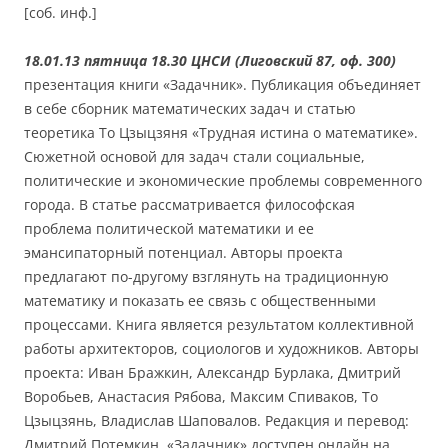
[соб. инф.]
18.01.13 пятница 18.30 ЦНСИ (Лиговский 87, оф. 300)
презентация книги «Задачник». Публикация объединяет
в себе сборник математических задач и статью
теоретика То Цзыцзяня «Трудная истина о математике».
Сюжетной основой для задач стали социальные,
политические и экономические проблемы современного
города. В статье рассматривается философская
проблема политической математики и ее
эмансипаторный потенциал. Авторы проекта
предлагают по-другому взглянуть на традиционную
математику и показать ее связь с общественными
процессами. Книга является результатом коллективной
работы архитекторов, социологов и художников. Авторы
проекта: Иван Бражкин, Александр Бурлака, Дмитрий
Воробьев, Анастасия Рябова, Максим Спиваков, То
Цзыцзянь, Владислав Шаповалов. Редакция и перевод:
Дмитрий Потемкин. «Задачник» доступен онлайн на