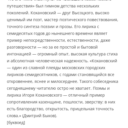
путешествия» был гимном детства нескольких
поколений. Кохановский — друг Высоцкого, высоко
ценимый им поэт, мастер поэтического повествования,
точного синтеза поэзии и прозы. Его лирика с
семидесятых годов до нынешнего времени являет
пример непосредственности, естественности, даже
разговорности — но за ее простой и бытовой
интонацией — огромный опыт, высокая культура стиха
и абсолютная человеческая надежность. «Кохановский
— один из славной плеяды московских городских
лириков-семидесятников, с годами становящийся все
откровеннее, яснее и милосерднее. Такого собеседника
сегодняшнему читателю остро не хватает. Поэмы и
лирика Игоря Кохановского — отличный пример
сопротивления казенщине, пошлости, зверству: в них
есть благородство, открытость, прицельная точность
слова.» (Дмитрий Быков).
[буквоед]