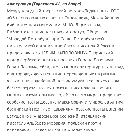
литератур (Гороховая 41, во дворе)
Международный творческий ресурс «Подлинник», ГОО
«Общество южных славян «Югославия», Межрайонная
библиотечная система им. М. Ю. Лермонтова,
Библиотека национальных литератур, Общество
“Молодой Петербург” при Санкт-Петербургской
писательской организации Союза писателей России
представляют: «ЦЕЛЫЙ НАПОЛОВИНУ» Творческий
вечер сербского поэта и прозаика Горана Лазовича.
Горан Лазович, обладатель многих литературных наград
и автор двух десятков книг, переведенных на разные
языки. Книга любовной поэзии «Мука в солонке» стала
бестселлером. Поэзия помогла писателю встретить
многих замечательных людей со всего мира. Среди них
сербские поэты Десанка Максимович и Мирослав Антич,
боснийский поэт Изет Сарайлич, русские поэты Евгений
Евтушенко и Андрей Вознесенский, итальянский
писатель Альберто Моравия, польский поэт и
переводчик Чеслав Милош и многие другие.