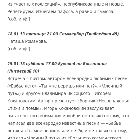
из «частных коллекций», неопубликованные и новые.
Репетируем. Избегаем пафоса, а равно и смысла.
[соб. инф.]
18.01.13 пятница 21.00 Саммербар (Грибоедова 49)
Наташа Романова.
[соб. инф.]
19.01.13 суббота 17.00 Буквоед на Восстания
(Лиговский 10)
Встреча с поэтом, автором всенародно любимых песен
(«Бабье лето», «Ты мне веришь или нет?», «Млечный
путь») и другом Владимира Высоцкого – Игорем
Кохановским. Автор презентует сборник «Несовпаденье:
Стихи и поэмы». Игорь Кохановский заслуживает
читательского внимания и любви не только потому, что
написал две всенародно известные песни — «Бабье
лето» и «Ты мне веришь или нет?», и не только потому,
что его «Млечный путь» из «Большого космического