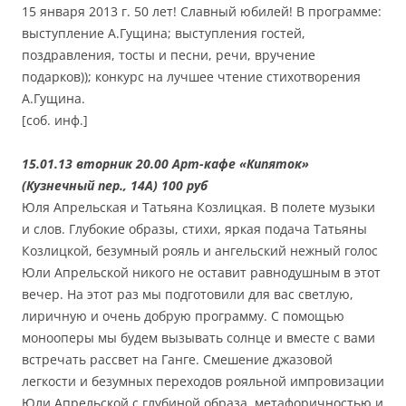
15 января 2013 г. 50 лет! Славный юбилей! В программе:
выступление А.Гущина; выступления гостей,
поздравления, тосты и песни, речи, вручение
подарков)); конкурс на лучшее чтение стихотворения
А.Гущина.
[соб. инф.]
15.01.13 вторник 20.00 Арт-кафе «Кипяток»
(Кузнечный пер., 14А) 100 руб
Юля Апрельская и Татьяна Козлицкая. В полете музыки
и слов. Глубокие образы, стихи, яркая подача Татьяны
Козлицкой, безумный рояль и ангельский нежный голос
Юли Апрельской никого не оставит равнодушным в этот
вечер. На этот раз мы подготовили для вас светлую,
лиричную и очень добрую программу. С помощью
монооперы мы будем вызывать солнце и вместе с вами
встречать рассвет на Ганге. Смешение джазовой
легкости и безумных переходов рояльной импровизации
Юли Апрельской с глубиной образа, метафоричностью и