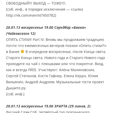
СВОБОДНЫЙ!!! ВЫХОД — ТОЖЕ!!!!.
[соб. инф., в порядке исключения — ссылка
http://vk.com/event47450782]
20.01.13 воскресенье 19.00 Саундбар «Банка»
(Чайковского 12)
ОПЯТЬ СТИХИ! Part IV. Вновь мы продолжаем традицию
почти что ежемесячных вечеров поэзии «Опять стихи?!»
в Банке
В очередное воскресенье, после Конца света,
Старого Конца света, Нового года и Старого Нового года
приходите на чай с плюшками или что покрепче. Вход,
как и всегда FREE. Участвуют: Алёна Малиновских,
Сергей Степанов, Костя Гафнер, Елена Керро, Юлия
Вильянен, Андрей Андреев. Музыкальные гости проект
Дышите.ру.
[соб. инф.]
20.01.13 воскресенье 19.00 ЭРАРТА (29 линия, 2)
Русский Слэм Спб. Четвёртый тур поэтического