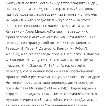
«Интуитивное путешествие», «Детство всадника» и др.),
пьесы, два романа. Эдсон – автор эссе «Субъективные
идеи об уходе за стихотворениями в прозе и о том, чем
их кормить», член редколлегии журнала «The Prose
Poem». Его сравнивают с Даниилом Хармсом, Итало
Кальвино и Анри Мишо. А.Попова – переводчик с
французского и английского языков. Опубликованы ее
переводы из французской поэзии XX в. (А. Мишо, П.
Реверди, Б. Пере, Р. Деснос, А. Бретон, Ж. Рубо, Л.
Жанвье), а также переводы прозы Э. Ионеско, П. Валери,
Ф. Ожьерас, Ж.-Ф. Туссен, Э.-Э. Шмитт, Ж. Ле Гофф, М.
Фермин, Ж.-Ф. Жаккар, П. Байяр. Автор статей о
переводе, современной поэзии и взаимоотношениях
французской и русской литератур в XX веке. Поэт Андрей
Нитченко представит свои переводы двух последних
поэм Чеслава Милоша (1911 — 2004): «Подмастерье» и
«Орфей и Эвридика». Стихи Нитченко публиковались в
журналах «Арион», «Знамя», «День и ночь», «Девушка с
веслом», в антологиях «Современная литература