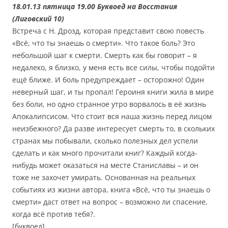
18.01.13 пятница 19.00 Буквоед на Восстания
(Лиговский 10)
Встреча с Н. Дрозд, которая представит свою повесть
«Всё, что ты знаешь о смерти». Что такое боль? Это
небольшой шаг к смерти. Смерть как бы говорит – я
недалеко, я близко, у меня есть все силы, чтобы подойти
ещё ближе. И боль предупреждает – осторожно! Один
неверный шаг, и ты пропал! Героиня книги жила в мире
без боли, но одно странное утро ворвалось в её жизнь
Апокалипсисом. Что стоит вся наша жизнь перед лицом
неизбежного? Да разве интересует смерть то, в скольких
странах мы побывали, сколько полезных дел успели
сделать и как много прочитали книг? Каждый когда-
нибудь может оказаться на месте Станиславы – и он
тоже не захочет умирать. Основанная на реальных
событиях из жизни автора, книга «Всё, что ты знаешь о
смерти» даст ответ на вопрос – возможно ли спасение,
когда всё против тебя?.
[буквоед]