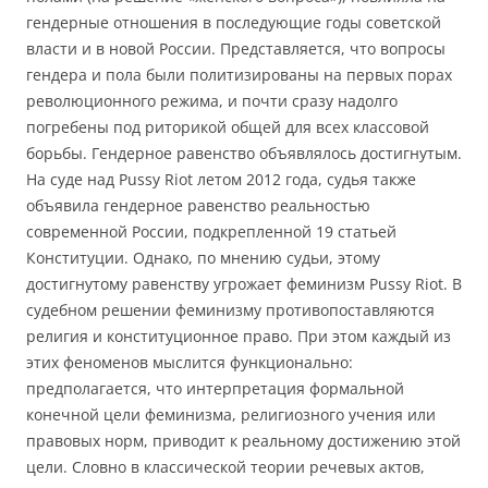
гендерные отношения в последующие годы советской
власти и в новой России. Представляется, что вопросы
гендера и пола были политизированы на первых порах
революционного режима, и почти сразу надолго
погребены под риторикой общей для всех классовой
борьбы. Гендерное равенство объявлялось достигнутым.
На суде над Pussy Riot летом 2012 года, судья также
объявила гендерное равенство реальностью
современной России, подкрепленной 19 статьей
Конституции. Однако, по мнению судьи, этому
достигнутому равенству угрожает феминизм Pussy Riot. В
судебном решении феминизму противопоставляются
религия и конституционное право. При этом каждый из
этих феноменов мыслится функционально:
предполагается, что интерпретация формальной
конечной цели феминизма, религиозного учения или
правовых норм, приводит к реальному достижению этой
цели. Словно в классической теории речевых актов,