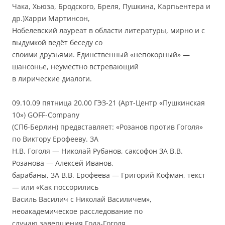
Чака, Хьюза, Бродского, Бреля, Пушкина, Карпьентера и
др.)Харри Мартинсон,
Нобелевский лауреат в области литературы, мирно и с
выдумкой ведёт беседу со
свoими друзьями. Единственный «непокорный» —
шансонье, неуместно встревающий
в лирические диалоги.
09.10.09 пятница 20.00 ГЭЗ-21 (Арт-Центр «Пушкинская
10») GOFF-Company
(СПб-Берлин) предвставляет: «Розанов против Гоголя»
по Виктору Ерофееву. ЗА
Н.В. Гоголя — Николай Рубанов, саксофон ЗА В.В.
Розанова — Алексей Иванов,
барабаны, ЗА В.В. Ерофеева — Григорий Кофман, текст
— или «Как поссорились
Василь Василич с Николай Василичем»,
неоакадемическое расследование по
случаю завершения Года-Гоголя.