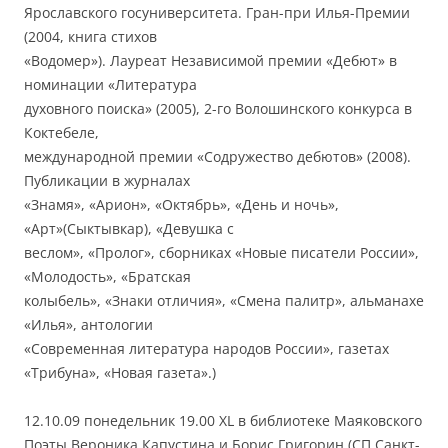
Ярославского госуниверситета. Гран-при Илья-Премии
(2004, книга стихов
«Водомер»). Лауреат Независимой премии «Дебют» в
номинации «Литература
духовного поиска» (2005), 2-го Волошинского конкурса в
Коктебеле,
международной премии «Содружество дебютов» (2008).
Публикации в журналах
«Знамя», «Арион», «Октябрь», «День и ночь»,
«Арт»(Сыктывкар), «Девушка с
веслом», «Пролог», сборниках «Новые писатели России»,
«Молодость», «Братская
колыбель», «Знаки отличия», «Смена палитр», альманахе
«Илья», антологии
«Современная литература народов России», газетах
«Трибуна», «Новая газета».)
12.10.09 понедельник 19.00 XL в библиотеке Маяковского
Поэты Вероника Капустина и Борис Григорин (СП Санкт-