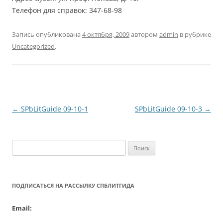
Телефон для справок: 347-68-98
Запись опубликована
4 октября, 2009
автором
admin
в рубрике
Uncategorized
.
Навигация
←
SPbLitGuide 09-10-1
SPbLitGuide 09-10-3
→
по
записям
Найти:
ПОДПИСАТЬСЯ НА РАССЫЛКУ СПБЛИТГИДА
Email: