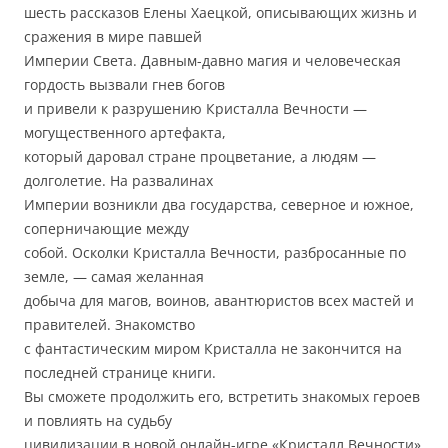
шесть рассказов Елены Хаецкой, описывающих жизнь и
сражения в мире павшей
Империи Света. Давным-давно магия и человеческая
гордость вызвали гнев богов
и привели к разрушению Кристалла Вечности —
могущественного артефакта,
который даровал стране процветание, а людям —
долголетие. На развалинах
Империи возникли два государства, северное и южное,
соперничающие между
собой. Осколки Кристалла Вечности, разбросанные по
земле, — самая желанная
добыча для магов, воинов, авантюристов всех мастей и
правителей. Знакомство
с фантастическим миром Кристалла не закончится на
последней странице книги.
Вы сможете продолжить его, встретить знакомых героев
и повлиять на судьбу
цивилизации в новой онлайн-игре «Кристалл Вечности»