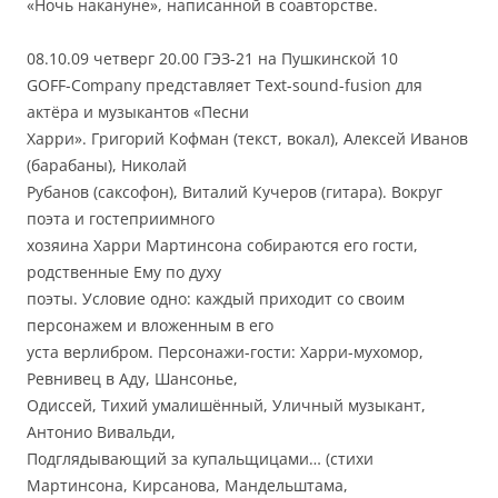
«Ночь накануне», написанной в соавторстве.
08.10.09 четверг 20.00 ГЭЗ-21 на Пушкинской 10
GOFF-Company представляет Text-sound-fusion для
актёра и музыкантов «Песни
Харри». Григорий Кофман (текст, вокал), Алексей Иванов
(барабаны), Николай
Рубанов (саксофон), Виталий Кучеров (гитара). Вокруг
поэта и гостеприимного
хозяина Харри Мартинсона собираются его гости,
родственные Ему по духу
поэты. Условие одно: каждый приходит со своим
персонажем и вложенным в его
уста верлибром. Персонажи-гости: Харри-мухомор,
Ревнивец в Аду, Шансонье,
Одиссей, Тихий умалишённый, Уличный музыкант,
Антонио Вивальди,
Подглядывающий за купальщицами… (стихи
Мартинсона, Кирсанова, Мандельштама,