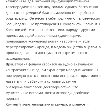
казалось бы, для какой-нибудь душещипательной
телепередачи или ток-шоу. Фильм, однако, бесконечно
далек от лицемерной благонамеренности подобного
рода зрелищ. Он несет в себе подлинную человеческую
боль, подлинные противоречия и конфликты. Элементы
брехтовской театральной эстетики, наряду с другими
приемами, задействованными художницами,
превращают «семейный роман невротичек», если
перефразировать Фрейда, в модель общества в целом, а
произведение — в инструмент его критического
исследования.
Драматургия фильма строится на аудио-визуальном
контрапункте. На одном экране три молодые женщины
поочередно рассказывают свои истории, которые можно
назвать «я и ребенок» и которые сразу же
обезоруживают своей достоверностью. Это
мучительные истории, почти исповеди (особенно
первая).
Крупный план, неподвижная камера, а главное —