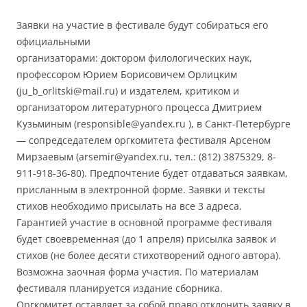
Заявки на участие в фестивале будут собираться его
официальными
организаторами: доктором филологических наук,
профессором Юрием Борисовичем Орлицким
(ju_b_orlitski@mail.ru) и издателем, критиком и
организатором литературного процесса Дмитрием
Кузьминым (responsible@yandex.ru ), в Санкт-Петербурге
— сопредседателем оргкомитета фестиваля Арсеном
Мирзаевым (arsemir@yandex.ru, тел.: (812) 3875329, 8-
911-918-36-80). Предпочтение будет отдаваться заявкам,
присланным в электронной форме. Заявки и тексты
стихов необходимо присылать на все 3 адреса.
Гарантией участие в основной программе фестиваля
будет своевременная (до 1 апреля) присылка заявок и
стихов (не более десяти стихотворений одного автора).
Возможна заочная форма участия. По материалам
фестиваля планируется издание сборника.
Оргкомитет оставляет за собой право отклонить заявку в