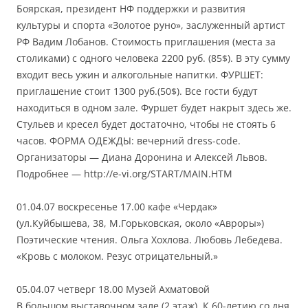
Боярская, президент НФ поддержки и развития
культуры и спорта «Золотое руно», заслуженный артист
РФ Вадим Лобанов. Стоимость приглашения (места за
столиками) с одного человека 2200 руб. (85$). В эту сумму
входит весь ужин и алкогольные напитки. ФУРШЕТ:
приглашение стоит 1300 руб.(50$). Все гости будут
находиться в одном зале. Фуршет будет накрыт здесь же.
Стульев и кресел будет достаточно, чтобы не стоять 6
часов. ФОРМА ОДЕЖДЫ: вечерний dress-code.
Организаторы — Диана Доронина и Алексей Львов.
Подробнее — http://e-vi.org/START/MAIN.HTM
01.04.07 воскресенье 17.00 кафе «Чердак»
(ул.Куйбышева, 38, М.Горьковская, около «Авроры»)
Поэтические чтения. Ольга Хохлова. Любовь Лебедева.
«Кровь с молоком. Резус отрицательный.»
05.04.07 четверг 18.00 Музей Ахматовой
В большом выставочном зале (2 этаж). К 60-летию со дня