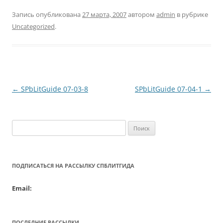
Запись опубликована
27 марта, 2007
автором
admin
в рубрике
Uncategorized
.
Навигация
←
SPbLitGuide 07-03-8
SPbLitGuide 07-04-1
→
по
записям
Найти:
ПОДПИСАТЬСЯ НА РАССЫЛКУ СПБЛИТГИДА
Email:
ПОСЛЕДНИЕ РАССЫЛКИ