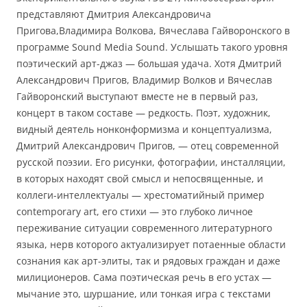
представляют Дмитрия Александровича
Пригова,Владимира Волкова, Вячеслава Гайворонского в
программе Sound Media Sound. Услышать такого уровня
поэтический арт-джаз — большая удача. Хотя Дмитрий
Александрович Пригов, Владимир Волков и Вячеслав
Гайворонский выступают вместе не в первый раз,
концерт в таком составе — редкость. Поэт, художник,
видный деятель нонконформизма и концептуализма,
Дмитрий Александрович Пригов, — отец современной
русской поэзии. Его рисунки, фотографии, инсталляции,
в которых находят свой смысл и непосвященные, и
коллеги-интеллектуалы — хрестоматийный пример
contemporary art, его стихи — это глубоко личное
переживание ситуации современного литературного
языка, нерв которого актуализирует потаенные области
сознания как арт-элиты, так и рядовых граждан и даже
милиционеров. Сама поэтическая речь в его устах —
мычание это, шуршание, или тонкая игра с текстами