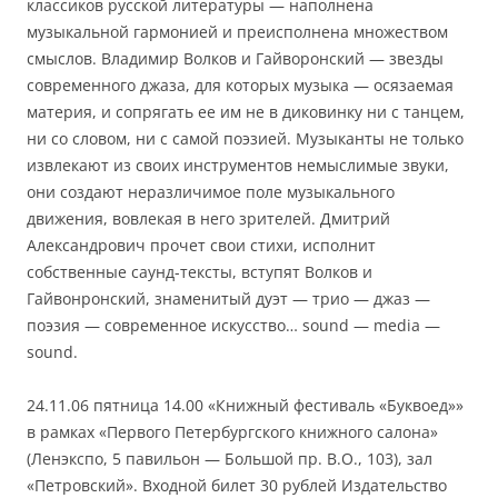
классиков русской литературы — наполнена
музыкальной гармонией и преисполнена множеством
смыслов. Владимир Волков и Гайворонский — звезды
современного джаза, для которых музыка — осязаемая
материя, и сопрягать ее им не в диковинку ни с танцем,
ни со словом, ни с самой поэзией. Музыканты не только
извлекают из своих инструментов немыслимые звуки,
они создают неразличимое поле музыкального
движения, вовлекая в него зрителей. Дмитрий
Александрович прочет свои стихи, исполнит
собственные саунд-тексты, вступят Волков и
Гайвонронский, знаменитый дуэт — трио — джаз —
поэзия — современное искусство… sound — media —
sound.
24.11.06 пятница 14.00 «Книжный фестиваль «Буквоед»»
в рамках «Первого Петербургского книжного салона»
(Ленэкспо, 5 павильон — Большой пр. В.О., 103), зал
«Петровский». Входной билет 30 рублей Издательство