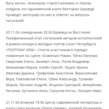
быть мачо», «Каникулы старого режима» и «Куклы
колдуна» (по одноименной книге Виктории Шервуд)
проведет автограф-сессию и ответит на вопросы
читателей.
20.11.06 понедельник 20.00 Буквоед на Восстания
Полуфинальный этап состязания авторов-исполнителей
в рамках конкурса молодых поэтов Санкт-Петербурга
<ПОЭТОМУ 2006>. Список участников в порядке
появления на сцене: Осминкин Роман, Пятко Евгения,
Смирнова Елена, Зиневич Алла, Лосев Владимир,
Момзикова Мария, Клейн Сергей, Луцюк Ирина,
Иванова Дарина, Трефилова Анастасия, Вересиянова
Вера, Павловская Елена, Губин Александр, Громова
Мария, Лесохин Андрей, Ющенко Григорий, Михайлова
Наталия, Кутанина Анна, Глазунов Антон, Лапшин Иван.
21.11.06 вторник 19.00 Центр современной литератры и
книги Цикл вечеров «Представляю». Анджей Иконников-