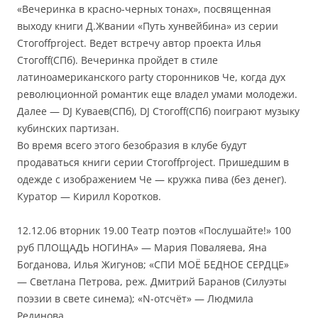
«Вечеринка в красно-черных тонах», посвященная
выходу книги Д.Жвании «Путь хунвейбина» из серии
Стогоffproject. Ведет встречу автор проекта Илья
Стогоff(СПб). Вечеринка пройдет в стиле
латиноамериканского party сторонников Че, когда дух
революционной романтик еще владел умами молодежи.
Далее — DJ Куваев(СПб), DJ Стогоff(СПб) поиграют музыку
кубинских партизан.
Во время всего этого безобразия в клубе будут
продаваться книги серии Стогоffproject. Пришедшим в
одежде с изображением Че — кружка пива (без денег).
Куратор — Кирилл Коротков.
12.12.06 вторник 19.00 Театр поэтов «Послушайте!» 100
руб ПЛОЩАДЬ НОГИНА» — Мария Поваляева, Яна
Богданова, Илья Жигунов; «СПИ МОЁ БЕДНОЕ СЕРДЦЕ»
— Светлана Петрова, реж. Дмитрий Баранов (Силуэты
поэзии в свете синема); «N-отсчёт» — Людмила
Рединова.