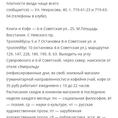
платности входа чаще всего
сообщается) — Ул. Некрасова, 40. т. 719-61-23 и 719-63-
04 (телефоны в клубе).
Книги и Кофе — 6-я Советская ул., 25. М.Площадь
Восстания. С Невского пр.
Троллейбусы 5 и 7 Остановка 8-я Советская ул. и
троллейбус 10 (остановка 4-я Советская ул.), маршрутки
129, 147, 228, 180, 190, 8, 63. Выходить на углу
Суворовского и 6-й Советской, через сквер, наискосок от
отеля «Эмеральд»
(нефиксированные дни, вх своб; книжный магазин
(гуманитарной направленности) и кофейня (чай, кофе от
35 руб) работают ежедневно с 10 до 22 часов.
Расписание скидок в книжном магазине в последнюю
неделю каждого месяца: пн — социальная философия, вт
— поэзия, ср — науки о культуре, чт — русская
художественная проза, пт — зарубежная
художественная проза, сб — публицистика, эссе, вс —