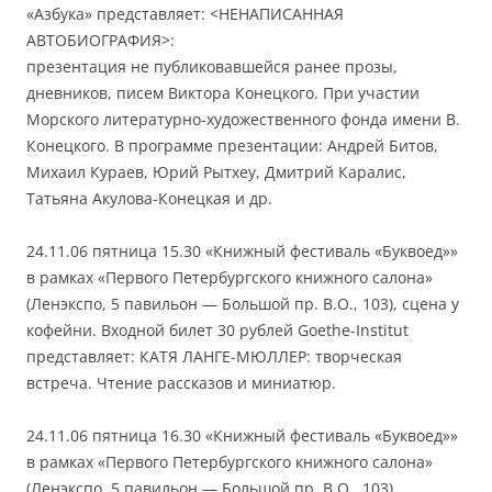
«Азбука» представляет: <НЕНАПИСАННАЯ
АВТОБИОГРАФИЯ>:
презентация не публиковавшейся ранее прозы,
дневников, писем Виктора Конецкого. При участии
Морского литературно-художественного фонда имени В.
Конецкого. В программе презентации: Андрей Битов,
Михаил Кураев, Юрий Рытхеу, Дмитрий Каралис,
Татьяна Акулова-Конецкая и др.
24.11.06 пятница 15.30 «Книжный фестиваль «Буквоед»»
в рамках «Первого Петербургского книжного салона»
(Ленэкспо, 5 павильон — Большой пр. В.О., 103), сцена у
кофейни. Входной билет 30 рублей Goethe-Institut
представляет: КАТЯ ЛАНГЕ-МЮЛЛЕР: творческая
встреча. Чтение рассказов и миниатюр.
24.11.06 пятница 16.30 «Книжный фестиваль «Буквоед»»
в рамках «Первого Петербургского книжного салона»
(Ленэкспо, 5 павильон — Большой пр. В.О., 103),