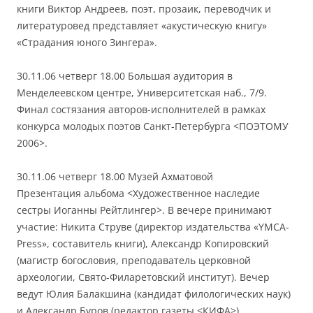
книги Виктор Андреев, поэт, прозаик, переводчик и
литературовед представляет «акустическую книгу»
«Страдания юного Зингера».
30.11.06 четверг 18.00 Большая аудитория в
Менделеевском центре, Университетская наб., 7/9.
Финал состязания авторов-исполнителей в рамках
конкурса молодых поэтов Санкт-Петербурга <ПОЭТОМУ
2006>.
30.11.06 четверг 18.00 Музей Ахматовой
Презентация альбома <Художественное наследие
сестры Иоганны Рейтлингер>. В вечере принимают
участие: Никита Струве (директор издательства «YMCA-
Press», составитель книги), Александр Копировский
(магистр богословия, преподаватель церковной
археологии, Свято-Филаретовский институт). Вечер
ведут Юлия Балакшина (кандидат филологических наук)
и Александр Буров (редактор газеты <КИФА>).