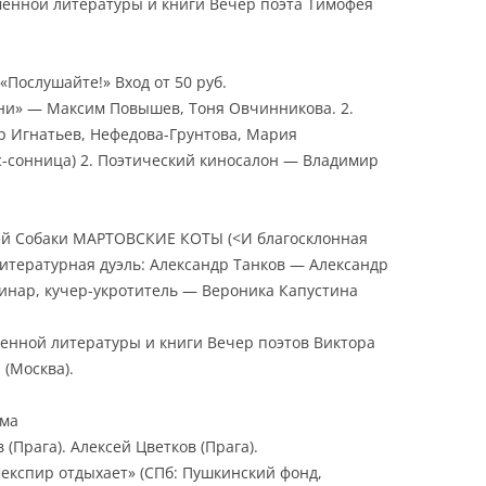
еменной литературы и книги Вечер поэта Тимофея
 «Послушайте!» Вход от 50 руб.
зни» — Максим Повышев, Тоня Овчинникова. 2.
р Игнатьев, Нефедова-Грунтова, Мария
-сонница) 2. Поэтический киносалон — Владимир
чей Собаки МАРТОВСКИЕ КОТЫ (<И благосклонная
Литературная дуэль: Александр Танков — Александр
инар, кучер-укротитель — Вероника Капустина
менной литературы и книги Вечер поэтов Виктора
 (Москва).
рма
(Прага). Алексей Цветков (Прага).
експир отдыхает» (СПб: Пушкинский фонд,