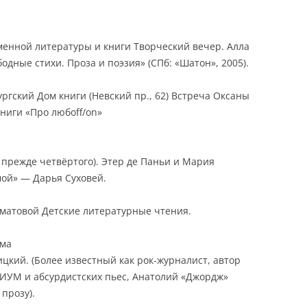
еменной литературы и книги Творческий вечер. Алла
одные стихи. Проза и поэзия» (СПб: «Шатон», 2005).
ургский Дом книги (Невский пр., 62) Встреча Оксаны
ниги «Про любоff/on»
 прежде четвёртого). Этер де Паньи и Мария
мой» — Дарья Суховей.
Ахматовой Детские литературные чтения.
рма
цкий. (Более известный как рок-журналист, автор
ИУМ и абсурдистских пьес, Анатолий «Джордж»
прозу).