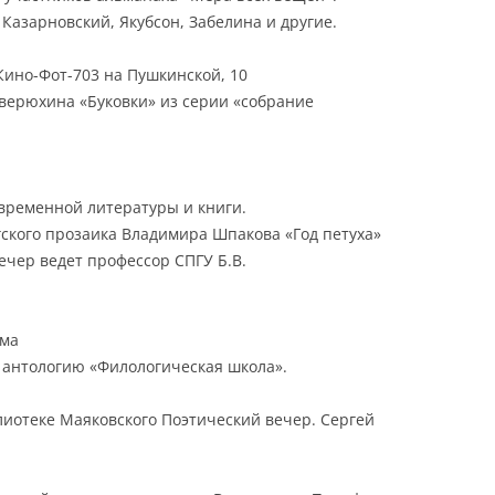
 Казарновский, Якубсон, Забелина и другие.
 Кино-Фот-703 на Пушкинской, 10
верюхина «Буковки» из серии «собрание
овременной литературы и книги.
ского прозаика Владимира Шпакова «Год петуха»
Вечер ведет профессор СПГУ Б.В.
рма
т антологию «Филологическая школа».
блиотеке Маяковского Поэтический вечер. Сергей