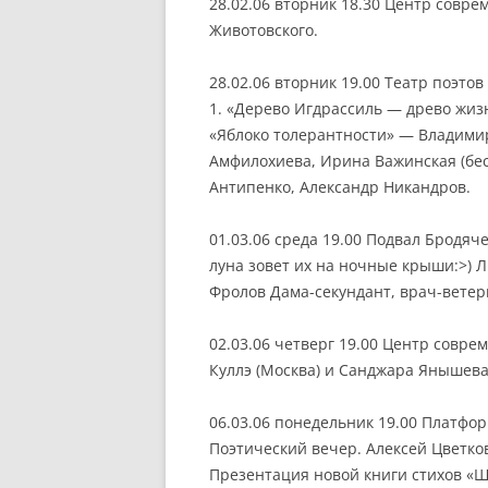
28.02.06 вторник 18.30 Центр совр
Животовского.
28.02.06 вторник 19.00 Театр поэтов
1. «Дерево Игдрассиль — древо жи
«Яблоко толерантности» — Владими
Амфилохиева, Ирина Важинская (бес
Антипенко, Александр Никандров.
01.03.06 среда 19.00 Подвал Бродя
луна зовет их на ночные крыши:>) 
Фролов Дама-секундант, врач-ветер
02.03.06 четверг 19.00 Центр совре
Куллэ (Москва) и Санджара Янышева
06.03.06 понедельник 19.00 Платфо
Поэтический вечер. Алексей Цветков 
Презентация новой книги стихов «Ш