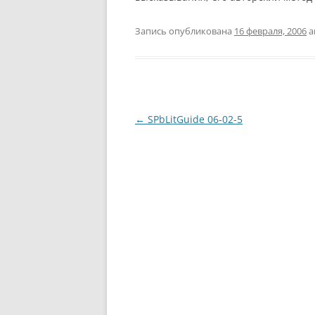
Запись опубликована
16 февраля, 2006
а
Навигация
←
SPbLitGuide 06-02-5
по
записям