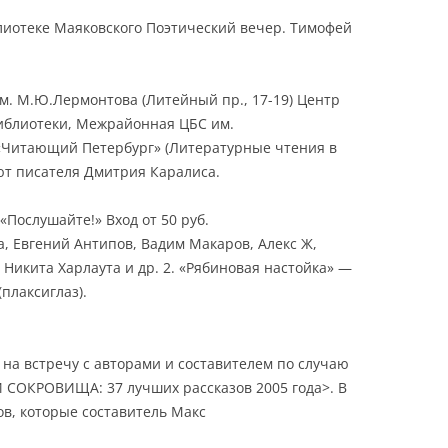
блиотеке Маяковского Поэтический вечер. Тимофей
им. М.Ю.Лермонтова (Литейный пр., 17-19) Центр
иблиотеки, Межрайонная ЦБС им.
«Читающий Петербург» (Литературные чтения в
ют писателя Дмитрия Каралиса.
 «Послушайте!» Вход от 50 руб.
а, Евгений Антипов, Вадим Макаров, Алекс Ж,
Никита Харлаута и др. 2. «Рябиновая настойка» —
плаксиглаз).
на встречу с авторами и составителем по случаю
 СОКРОВИЩА: 37 лучших рассказов 2005 года>. В
ов, которые составитель Макс