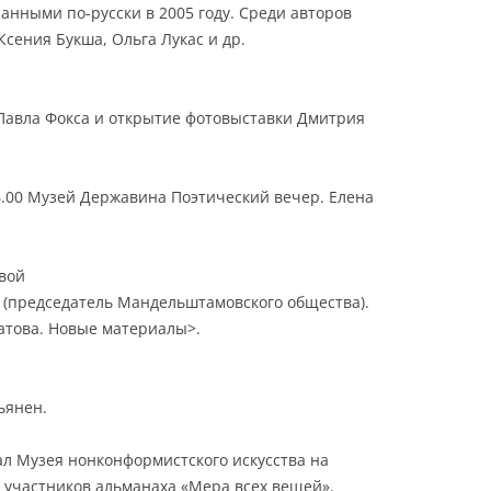
анными по-русски в 2005 году. Среди авторов
сения Букша, Ольга Лукас и др.
Павла Фокса и открытие фотовыставки Дмитрия
16.00 Музей Державина Поэтический вечер. Елена
овой
 (председатель Мандельштамовского общества).
това. Новые материалы>.
ьянен.
ал Музея нонконформистского искусства на
 участников альманаха «Мера всех вещей».