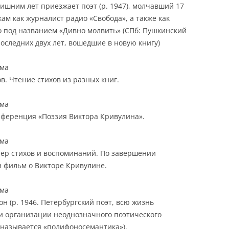
 лишним лет приезжает поэт (р. 1947), молчавший 17
ам как журналист радио «Свобода», а также как
о под названием «Дивно молвить» (СПб: Пушкинский
последних двух лет, вошедшие в новую книгу)
рма
. Чтение стихов из разных книг.
рма
нференция «Поэзия Виктора Кривулина».
рма
чер стихов и воспоминаний. По завершении
н фильм о Викторе Кривулине.
рма
н (р. 1946. Петербургский поэт, всю жизнь
 организации неоднозначного поэтического
 называется «полифоносемантика»).