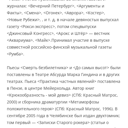
журналах: <Вечерний Петербург>, <Аргументы и
Факты>, <Смена>, <Огонек>, <Аврора>, <Костер>,
<Новые Рубежи>,
,
и т. д, в начале девяностых выпускал
газету <Рокси-экспресс>, потом спецвыпуски
<Джинсовый Конгресс>, <Арокс и Штёр> — вестник
<Аквариума>, <Майк>.Принимал участие в выпуске
совместной российско-финской музыкальной газеты
<Румба>.
Пьесы <Смерть безбилетника> и <До самых высот> были
поставлены в Театре Абсурда Марка Гиндина и в других
театрах. Пьеса <Практика частных явлений> поставлена
в Пензе, в центре Мейерхольда. Автор книг
<Крюкообразность - мой девиз> (СПб: Красный Матрос,
2000) и сборника драматургии <Метаморфозы
положительного героя> (СПб: Красный Матрос, 1996). В
сентябре 2005 года в Челябинске был издан двухтомник;
том первый — <Записки Старого рокера> (статьи о