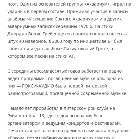
поэт. Один из основателей группы <Аквариум>, играл на
ударных в первом составе. Принимал участие в записи
альбома <Искушение Святого Аквариума> и в других
аквариумных записях середины 1970-х. На стихи
Джорджа Борис Гребенщиков написал немало песен —
штук 40 наверное, в 2000 году по инициативе БГ был
записан и издан альбом <Пятиугольный Грех>, в
котором все песни на стихи АГ.
С середины восьмидесятых годов работает на радио,
ведет программы, посвященные музыке рок, одна из
них — РОКСИ-АУДИО была первой питерской
радиопрограммой, посвященной современной музыке.
Немало лет проработал в питерском рок-клубе на
Рубинштейна, 13, где со дня основания был
организатором и ведущим концертов и фестивалей.
Печататься начал еще во времена самиздата в журнале
<Рокси>, потом публиковался во многих газетах и