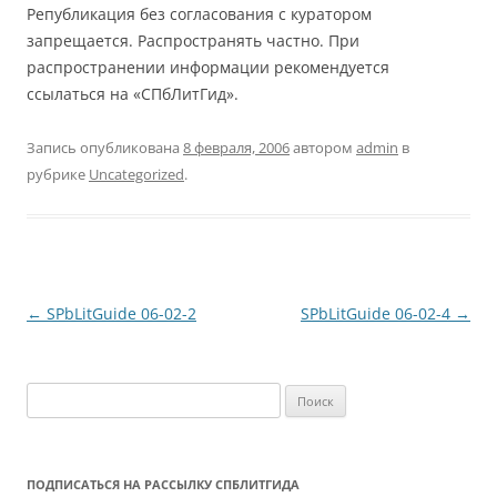
Републикация без согласования с куратором
запрещается. Распространять частно. При
распространении информации рекомендуется
ссылаться на «СПбЛитГид».
Запись опубликована
8 февраля, 2006
автором
admin
в
рубрике
Uncategorized
.
Навигация
←
SPbLitGuide 06-02-2
SPbLitGuide 06-02-4
→
по
записям
Найти:
ПОДПИСАТЬСЯ НА РАССЫЛКУ СПБЛИТГИДА