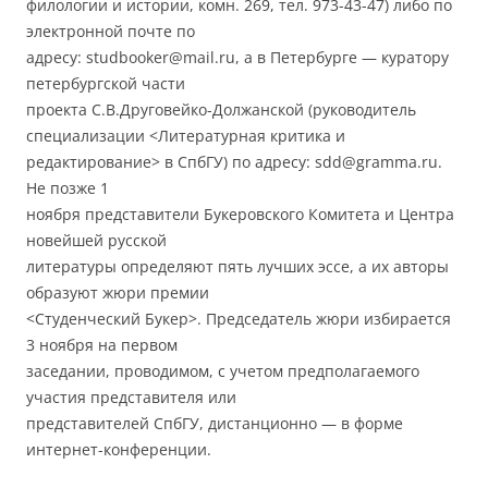
филологии и истории, комн. 269, тел. 973-43-47) либо по
электронной почте по
адресу: studbooker@mail.ru, а в Петербурге — куратору
петербургской части
проекта С.В.Друговейко-Должанской (руководитель
специализации <Литературная критика и
редактирование> в СпбГУ) по адресу: sdd@gramma.ru.
Не позже 1
ноября представители Букеровского Комитета и Центра
новейшей русской
литературы определяют пять лучших эссе, а их авторы
образуют жюри премии
<Студенческий Букер>. Председатель жюри избирается
3 ноября на первом
заседании, проводимом, с учетом предполагаемого
участия представителя или
представителей СпбГУ, дистанционно — в форме
интернет-конференции.