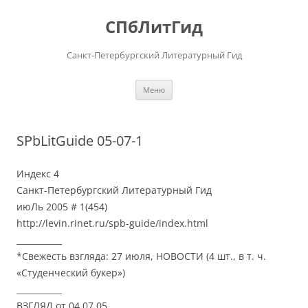
Перейти
к
СПбЛитГид
содержимому
Санкт-Петербургский Литературный Гид
Меню
SPbLitGuide 05-07-1
Индекс 4
Санкт-Петербургский Литературный Гид
июЛь 2005 # 1(454)
http://levin.rinet.ru/spb-guide/index.html
___________
*Свежесть взгляда: 27 июля, НОВОСТИ (4 шт., в т. ч.
«Студенческий букер»)
___________
ВЗГЛЯД от 04.07.05