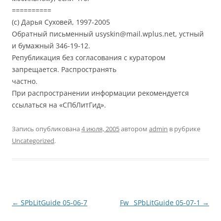
==========
(с) Дарья Суховей, 1997-2005
Обратный письменный usyskin@mail.wplus.net, устный
и бумажный 346-19-12.
Републикация без согласования с куратором
запрещается. Распространять
частно.
При распространении информации рекомендуется
ссылаться на «СПбЛитГид».
Запись опубликована
4 июля, 2005
автором
admin
в рубрике
Uncategorized
.
Навигация
←
SPbLitGuide 05-06-7
Fw_ SPbLitGuide 05-07-1
→
по