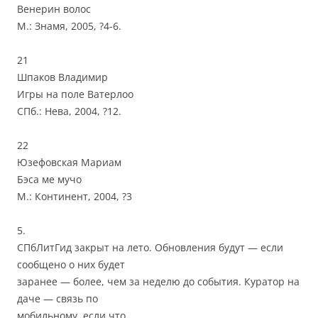
Венерин волос
М.: Знамя, 2005, ?4-6.
21
Шпаков Владимир
Игры на поле Ватерлоо
СПб.: Нева, 2004, ?12.
22
Юзефовская Мариам
Бэса ме мучо
М.: Континент, 2004, ?3
5.
СПбЛитГид закрыт на лето. Обновления будут — если
сообщено о них будет
заранее — более, чем за неделю до события. Куратор на
даче — связь по
мобильному, если что.