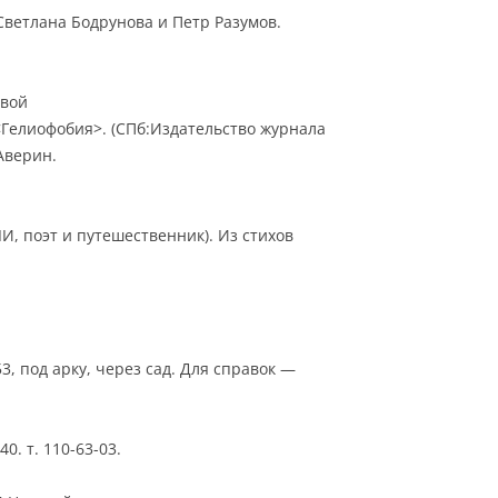
Светлана Бодрунова и Петр Разумов.
овой
<Гелиофобия>. (СПб:Издательство журнала
Аверин.
И, поэт и путешественник). Из стихов
, под арку, через сад. Для справок —
0. т. 110-63-03.