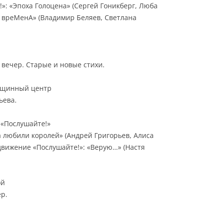
»: «Эпоха Голоцена» (Сергей Гоникберг, Люба
О вреМенА» (Владимир Беляев, Светлана
вечер. Старые и новые стихи.
общинный центр
ьева.
в «Послушайте!»
 любили королей» (Андрей Григорьев, Алиса
движение «Послушайте!»: «Верую…» (Настя
ой
р.