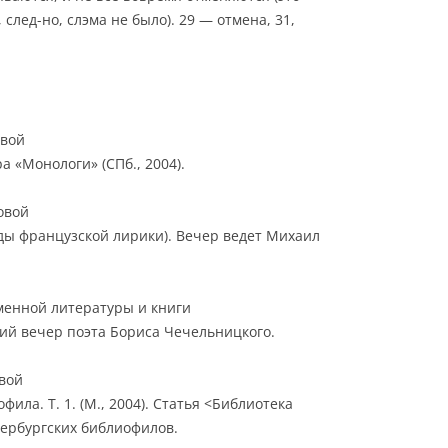
след-но, слэма не было). 29 — отмена, 31,
овой
 «Монологи» (СПб., 2004).
овой
ды французской лирики). Вечер ведет Михаил
еменной литературы и книги
ий вечер поэта Бориса Чечельницкого.
овой
ила. Т. 1. (М., 2004). Статья <Библиотека
ербургских библиофилов.