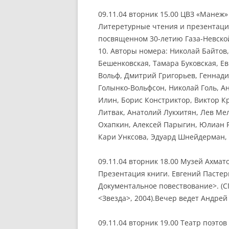
09.11.04 вторник 15.00 ЦВЗ «Манеж»
Литеретурные чтения и презентация
посвященном 30-летию Газа-Невско
10. Авторы номера: Николай Байтов
Бешенковская, Тамара Буковская, Е
Вольф, Дмитрий Григорьев, Геннади
Голынко-Вольфсон, Николай Голь, А
Илин, Борис Констриктор, Виктор К
Литвак, Анатолий Лукхитян, Лев М
Охапкин, Алексей Парыгин, Юлиан 
Кари Унксова, Эдуард Шнейдерман,
09.11.04 вторник 18.00 Музей Ахмат
Презентация книги. Евгений Пастер
Документальное повествование>. (С
<Звезда>, 2004).Вечер ведет Андрей
09.11.04 вторник 19.00 Театр поэтов