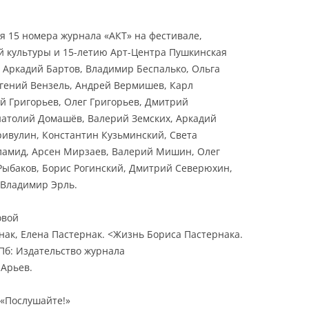
 15 номера журнала «АКТ» на фестивале,
й культуры и 15-летию Арт-Центра Пушкинская
, Аркадий Бартов, Владимир Беспалько, Ольга
вгений Вензель, Андрей Вермишев, Карл
й Григорьев, Олег Григорьев, Дмитрий
натолий Домашёв, Валерий Земских, Аркадий
ривулин, Константин Кузьминский, Света
еламид, Арсен Мирзаев, Валерий Мишин, Олег
Рыбаков, Борис Рогинский, Дмитрий Северюхин,
 Владимир Эрль.
овой
нак, Елена Пастернак. <Жизнь Бориса Пастернака.
Пб: Издательство журнала
 Арьев.
 «Послушайте!»