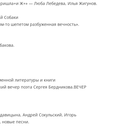
пришла+и Ж+» — Люба Лебедева, Илья Жигунов.
ей Собаки
им-то шепетом разбуженная вечность».
бакова.
еменной литературы и книги
кий вечер поэта Сергея Бердникова.ВЕЧЕР
рдавицына, Андрей Сокульский, Игорь
, новые песни.