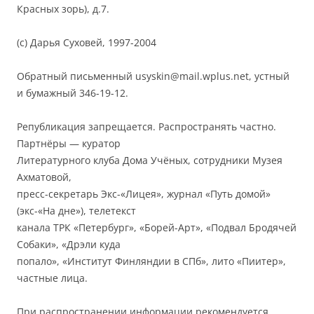
Красных зорь), д.7.
(с) Дарья Суховей, 1997-2004
Обратный письменный usyskin@mail.wplus.net, устный
и бумажный 346-19-12.
Републикация запрещается. Распространять частно.
Партнёры — куратор
Литературного клуба Дома Учёных, сотрудники Музея
Ахматовой,
пресс-секретарь Экс-«Лицея», журнал «Путь домой»
(экс-«На дне»), телетекст
канала ТРК «Петербург», «Борей-Арт», «Подвал Бродячей
Собаки», «Дрэли куда
попало», «Институт Финляндии в СПб», лито «Пиитер»,
частные лица.
При распространении информации рекомендуется