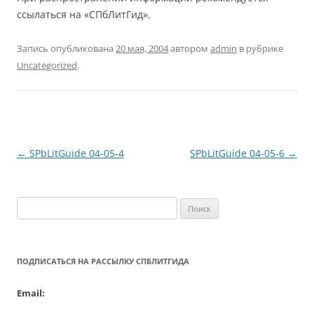
ссылаться на «СПбЛитГид».
Запись опубликована
20 мая, 2004
автором
admin
в рубрике
Uncategorized
.
Навигация
←
SPbLitGuide 04-05-4
SPbLitGuide 04-05-6
→
по
записям
Найти:
ПОДПИСАТЬСЯ НА РАССЫЛКУ СПБЛИТГИДА
Email: