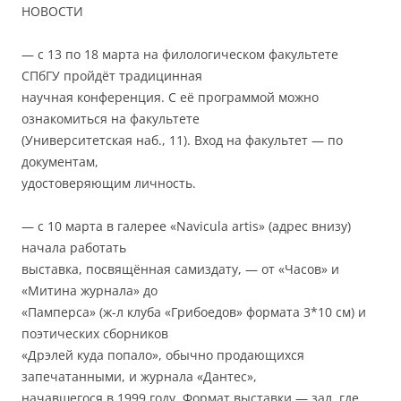
НОВОСТИ
— с 13 по 18 марта на филологическом факультете
СПбГУ пройдёт традицинная
научная конференция. С её программой можно
ознакомиться на факультете
(Университетская наб., 11). Вход на факультет — по
документам,
удостоверяющим личность.
— с 10 марта в галерее «Navicula artis» (адрес внизу)
начала работать
выставка, посвящённая самиздату, — от «Часов» и
«Митина журнала» до
«Памперса» (ж-л клуба «Грибоедов» формата 3*10 см) и
поэтических сборников
«Дрэлей куда попало», обычно продающихся
запечатанными, и журнала «Дантес»,
начавшегося в 1999 году. Формат выставки — зал, где